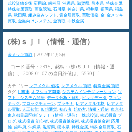
式投資錬金術 応用編
,
歯科屑
,
沖縄県
,
滋賀県
,
熊本県
,
特殊金属
,
特殊金属買取
,
画像認識
,
石川県
,
神奈川県
,
福井県
,
福岡県
,
福島
県
,
秋田県
,
組み込みソフト
,
貴金属買取
,
買取価格
,
金
,
金メッキ
買取
,
金融向けシステム
,
金買取
,
非鉄金属
(株)ｓｊｉ（情報・通信）
金メッキ買取
|
2017年11月8日
,, コード,番号：2315、銘柄：(株)ＳＪＩ（情報・通
信）、 2008-01-07 の当日終値は、5530 […]
カテゴリー:
レアメタル 価格
,
レアメタル 買取
,
特殊金属 買取
タグ:
IT関連
,
オフショア開発
,
システムインテグレーション
,
ソ
フト・システム開発
,
データ分析・解析
,
ビッグデータ
,
フィン
テック
,
ブロックチェーン
,
プラチナ
,
レアメタル価格
,
レアメタ
ル買取
,
人工知能
,
仮想通貨
,
初心者
,
始め方
,
情報・通信
,
東京都
,
東京都目黒区(株)ＳＪＩ（情報・通信）
,
株式投資
,
株式投資 ブ
ログ
,
株式投資 初心者
,
株式投資錬金術
,
株式投資錬金術 応用
編
,
歯科屑
,
沖縄県
,
滋賀県
,
熊本県
,
特殊金属
,
特殊金属買取
,
石