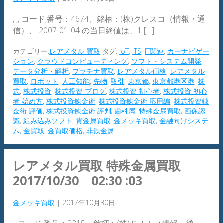
, ,, コード,番号：4674、銘柄：(株)クレスコ（情報・通
信）、 2007-01-04 の当日終値は、1 […]
カテゴリー:
レアメタル 買取
タグ:
IoT
,
ITS
,
IT関連
,
カーナビゲー
ション
,
クラウドコンピューティング
,
ソフト・システム開発
,
データ分析・解析
,
プラチナ買取
,
レアメタル価格
,
レアメタル
買取
,
ロボット
,
人工知能
,
先物
,
取引
,
東京都
,
東京都港区港
,
株
式
,
株式投資
,
株式投資 ブログ
,
株式投資 初心者
,
株式投資 初心
者 始め方
,
株式投資錬金術
,
株式投資錬金術 応用編
,
株式投資錬
金術 評価
,
株式投資錬金術 評判
,
歯科屑
,
特殊金属買取
,
画像認
識
,
組み込みソフト
,
貴金属買取
,
金メッキ買取
,
金融向けシステ
ム
,
金買取
,
金買取価格
,
非鉄金属
レアメタル買取 特殊金属買取
2017/10/30 02:30 :03
金メッキ買取
|
2017年10月30日