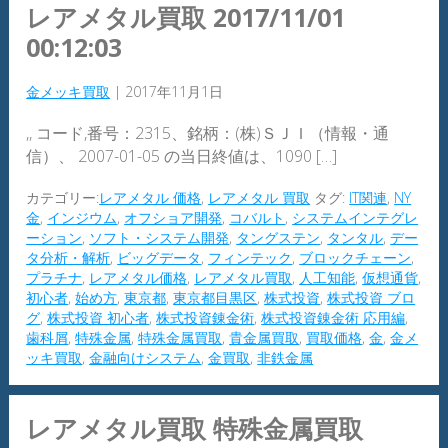
レアメタル買取 2017/11/01
00:12:03
金メッキ買取
|
2017年11月1日
,, コード,番号：2315、銘柄：(株)ＳＪＩ（情報・通
信）、 2007-01-05 の当日終値は、1090 […]
カテゴリー:
レアメタル 価格
,
レアメタル 買取
タグ:
IT関連
,
NY
金
,
インジウム
,
オフショア開発
,
コバルト
,
システムインテグレ
ーション
,
ソフト・システム開発
,
タングステン
,
タンタル
,
デー
タ分析・解析
,
ビッグデータ
,
フィンテック
,
ブロックチェーン
,
プラチナ
,
レアメタル価格
,
レアメタル買取
,
人工知能
,
仮想通貨
,
初心者
,
始め方
,
東京都
,
東京都目黒区
,
株式投資
,
株式投資 ブロ
グ
,
株式投資 初心者
,
株式投資錬金術
,
株式投資錬金術 応用編
,
歯科屑
,
特殊金属
,
特殊金属買取
,
貴金属買取
,
買取価格
,
金
,
金メ
ッキ買取
,
金融向けシステム
,
金買取
,
非鉄金属
レアメタル買取 特殊金属買取