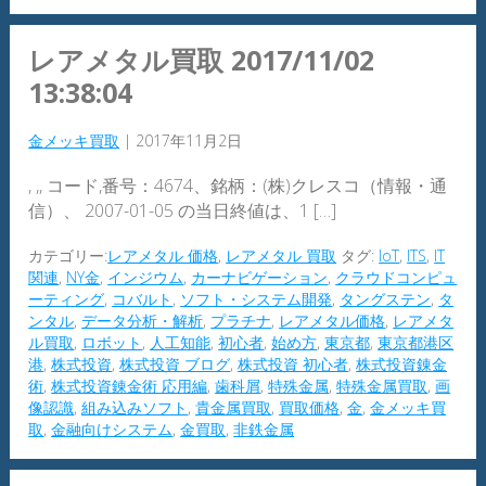
レアメタル買取 2017/11/02
13:38:04
金メッキ買取
|
2017年11月2日
, ,, コード,番号：4674、銘柄：(株)クレスコ（情報・通
信）、 2007-01-05 の当日終値は、1 […]
カテゴリー:
レアメタル 価格
,
レアメタル 買取
タグ:
IoT
,
ITS
,
IT
関連
,
NY金
,
インジウム
,
カーナビゲーション
,
クラウドコンピュ
ーティング
,
コバルト
,
ソフト・システム開発
,
タングステン
,
タ
ンタル
,
データ分析・解析
,
プラチナ
,
レアメタル価格
,
レアメタ
ル買取
,
ロボット
,
人工知能
,
初心者
,
始め方
,
東京都
,
東京都港区
港
,
株式投資
,
株式投資 ブログ
,
株式投資 初心者
,
株式投資錬金
術
,
株式投資錬金術 応用編
,
歯科屑
,
特殊金属
,
特殊金属買取
,
画
像認識
,
組み込みソフト
,
貴金属買取
,
買取価格
,
金
,
金メッキ買
取
,
金融向けシステム
,
金買取
,
非鉄金属