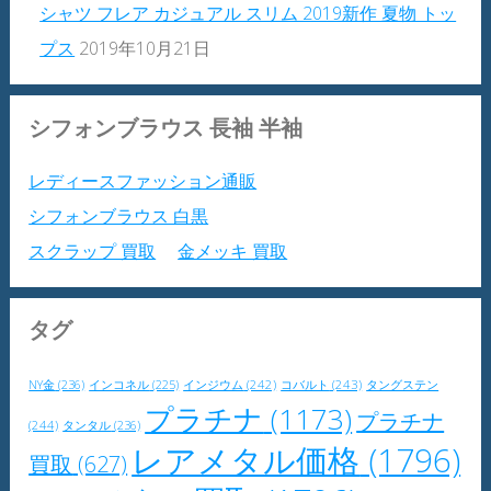
シャツ フレア カジュアル スリム 2019新作 夏物 トッ
プス
2019年10月21日
シフォンブラウス 長袖 半袖
レディースファッション通販
シフォンブラウス 白黒
スクラップ 買取
金メッキ 買取
タグ
NY金
(236)
インジウム
(242)
コバルト
(243)
タングステン
インコネル
(225)
プラチナ
(1173)
プラチナ
(244)
タンタル
(236)
レアメタル価格
(1796)
買取
(627)