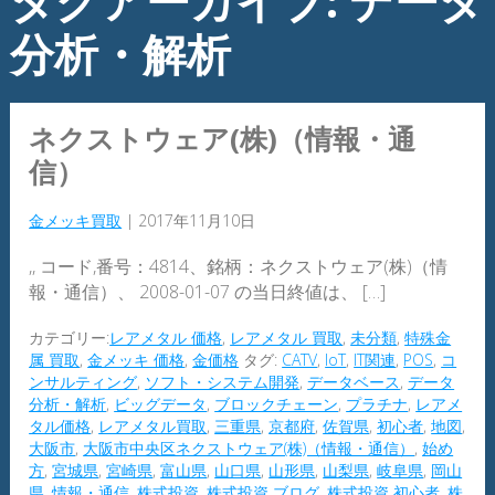
タグアーカイブ: データ
分析・解析
ネクストウェア(株)（情報・通
信）
金メッキ買取
|
2017年11月10日
,, コード,番号：4814、銘柄：ネクストウェア(株)（情
報・通信）、 2008-01-07 の当日終値は、 […]
カテゴリー:
レアメタル 価格
,
レアメタル 買取
,
未分類
,
特殊金
属 買取
,
金メッキ 価格
,
金価格
タグ:
CATV
,
IoT
,
IT関連
,
POS
,
コ
ンサルティング
,
ソフト・システム開発
,
データベース
,
データ
分析・解析
,
ビッグデータ
,
ブロックチェーン
,
プラチナ
,
レアメ
タル価格
,
レアメタル買取
,
三重県
,
京都府
,
佐賀県
,
初心者
,
地図
,
大阪市
,
大阪市中央区ネクストウェア(株)（情報・通信）
,
始め
方
,
宮城県
,
宮崎県
,
富山県
,
山口県
,
山形県
,
山梨県
,
岐阜県
,
岡山
県
,
情報・通信
,
株式投資
,
株式投資 ブログ
,
株式投資 初心者
,
株