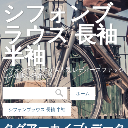
シフォンブ
ラウス 長袖
半袖
シフォンブラウスが大人気!レディースファッシ
ョン通販が好評です。
検索:
ホーム
シフォンブラウス 長袖 半袖