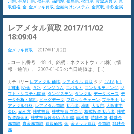
川県
,
神奈川県
,
福井県
,
福岡県
,
福島県
,
秋田県
,
貴金属買取
,
買
取価格
,
金
,
金メッキ買取
,
金融向けシステム
,
金買取
,
非鉄金属
レアメタル買取 2017/11/02
18:09:04
金メッキ買取
|
2017年11月2日
,, コード,番号：4814、銘柄：ネクストウェア(株)（情
報・通信）、 2007-01-05 の当日終値は、 […]
カテゴリー:
レアメタル 価格
,
レアメタル 買取
タグ:
CATV
,
IoT
,
IT関連
,
NY金
,
POS
,
インジウム
,
コバルト
,
コンサルティング
,
ソ
フト・システム開発
,
タングステン
,
タンタル
,
データベース
,
デ
ータ分析・解析
,
ビッグデータ
,
ブロックチェーン
,
プラチナ
,
レ
アメタル価格
,
レアメタル買取
,
初心者
,
地図
,
大阪市
,
大阪市中
央区
,
始め方
,
株式投資
,
株式投資 ブログ
,
株式投資 初心者
,
株式
投資錬金術
,
株式投資錬金術 応用編
,
歯科屑
,
特殊金属
,
特殊金
属買取
,
貴金属買取
,
買取価格
,
金
,
金メッキ買取
,
金買取
,
非鉄金
属