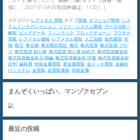
,, コード,番号：2315、銘柄：(株)ＳＪＩ（情報・通
信）、 2007-01-04 の当日終値は、1120 […]
カテゴリー:
レアメタル 買取
タグ:
IT関連
,
オフショア開発
,
シス
テムインテグレーション
,
ソフト・システム開発
,
データ分析・
解析
,
ビッグデータ
,
フィンテック
,
ブロックチェーン
,
プラチナ
買取
,
レアメタル価格
,
レアメタル買取
,
人工知能
,
仮想通貨
,
先
物
,
取引
,
東京都
,
東京都目黒区
,
株式
,
株式投資
,
株式投資 ブロ
グ
,
株式投資 初心者
,
株式投資 初心者 始め方
,
株式投資錬金術
,
株式投資錬金術 応用編
,
株式投資錬金術 評価
,
株式投資錬金術
評判
,
歯科屑
,
特殊金属買取
,
貴金属買取
,
金メッキ買取
,
金融向
けシステム
,
金買取
,
金買取価格
,
非鉄金属
まんぞくいっぱい、マンゾクセブン
最近の投稿