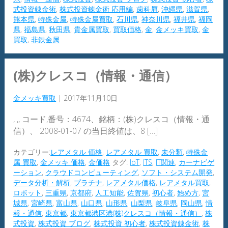
式投資錬金術
,
株式投資錬金術 応用編
,
歯科屑
,
沖縄県
,
滋賀県
,
熊本県
,
特殊金属
,
特殊金属買取
,
石川県
,
神奈川県
,
福井県
,
福岡
県
,
福島県
,
秋田県
,
貴金属買取
,
買取価格
,
金
,
金メッキ買取
,
金
買取
,
非鉄金属
(株)クレスコ（情報・通信）
金メッキ買取
|
2017年11月10日
, ,, コード,番号：4674、銘柄：(株)クレスコ（情報・通
信）、 2008-01-07 の当日終値は、8 […]
カテゴリー:
レアメタル 価格
,
レアメタル 買取
,
未分類
,
特殊金
属 買取
,
金メッキ 価格
,
金価格
タグ:
IoT
,
ITS
,
IT関連
,
カーナビゲ
ーション
,
クラウドコンピューティング
,
ソフト・システム開発
,
データ分析・解析
,
プラチナ
,
レアメタル価格
,
レアメタル買取
,
ロボット
,
三重県
,
京都府
,
人工知能
,
佐賀県
,
初心者
,
始め方
,
宮
城県
,
宮崎県
,
富山県
,
山口県
,
山形県
,
山梨県
,
岐阜県
,
岡山県
,
情
報・通信
,
東京都
,
東京都港区港(株)クレスコ（情報・通信）
,
株
式投資
,
株式投資 ブログ
,
株式投資 初心者
,
株式投資錬金術
,
株