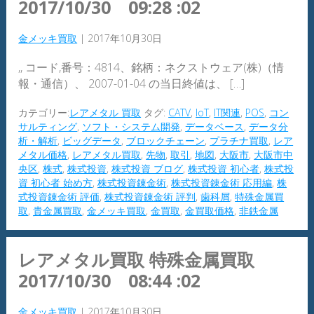
2017/10/30 09:28 :02
金メッキ買取
|
2017年10月30日
,, コード,番号：4814、銘柄：ネクストウェア(株)（情
報・通信）、 2007-01-04 の当日終値は、 […]
カテゴリー:
レアメタル 買取
タグ:
CATV
,
IoT
,
IT関連
,
POS
,
コン
サルティング
,
ソフト・システム開発
,
データベース
,
データ分
析・解析
,
ビッグデータ
,
ブロックチェーン
,
プラチナ買取
,
レア
メタル価格
,
レアメタル買取
,
先物
,
取引
,
地図
,
大阪市
,
大阪市中
央区
,
株式
,
株式投資
,
株式投資 ブログ
,
株式投資 初心者
,
株式投
資 初心者 始め方
,
株式投資錬金術
,
株式投資錬金術 応用編
,
株
式投資錬金術 評価
,
株式投資錬金術 評判
,
歯科屑
,
特殊金属買
取
,
貴金属買取
,
金メッキ買取
,
金買取
,
金買取価格
,
非鉄金属
レアメタル買取 特殊金属買取
2017/10/30 08:44 :02
金メッキ買取
|
2017年10月30日