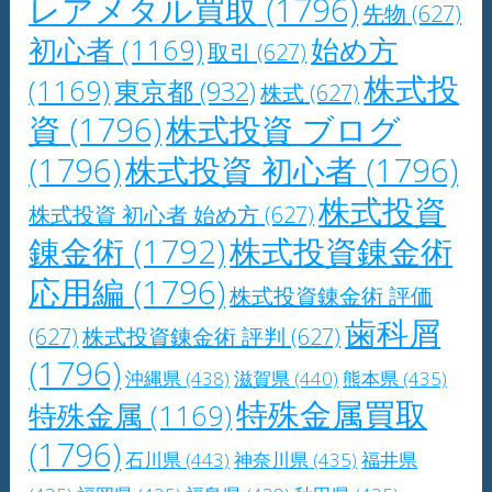
レアメタル買取
(1796)
先物
(627)
初心者
(1169)
始め方
取引
(627)
株式投
(1169)
東京都
(932)
株式
(627)
資
(1796)
株式投資 ブログ
(1796)
株式投資 初心者
(1796)
株式投資
株式投資 初心者 始め方
(627)
錬金術
(1792)
株式投資錬金術
応用編
(1796)
株式投資錬金術 評価
歯科屑
(627)
株式投資錬金術 評判
(627)
(1796)
沖縄県
(438)
滋賀県
(440)
熊本県
(435)
特殊金属買取
特殊金属
(1169)
(1796)
石川県
(443)
神奈川県
(435)
福井県