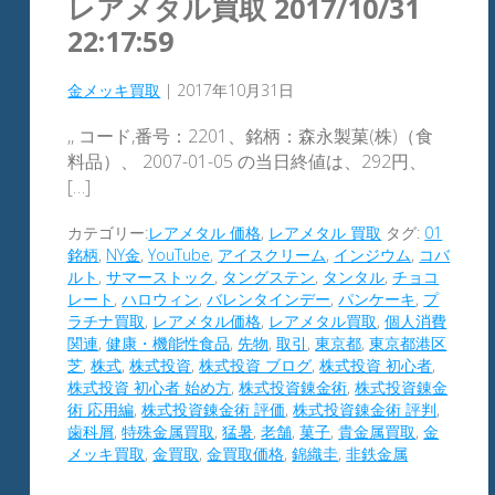
レアメタル買取 2017/10/31
22:17:59
金メッキ買取
|
2017年10月31日
,, コード,番号：2201、銘柄：森永製菓(株)（食
料品）、 2007-01-05 の当日終値は、292円、
[…]
カテゴリー:
レアメタル 価格
,
レアメタル 買取
タグ:
01
銘柄
,
NY金
,
YouTube
,
アイスクリーム
,
インジウム
,
コバ
ルト
,
サマーストック
,
タングステン
,
タンタル
,
チョコ
レート
,
ハロウィン
,
バレンタインデー
,
パンケーキ
,
プ
ラチナ買取
,
レアメタル価格
,
レアメタル買取
,
個人消費
関連
,
健康・機能性食品
,
先物
,
取引
,
東京都
,
東京都港区
芝
,
株式
,
株式投資
,
株式投資 ブログ
,
株式投資 初心者
,
株式投資 初心者 始め方
,
株式投資錬金術
,
株式投資錬金
術 応用編
,
株式投資錬金術 評価
,
株式投資錬金術 評判
,
歯科屑
,
特殊金属買取
,
猛暑
,
老舗
,
菓子
,
貴金属買取
,
金
メッキ買取
,
金買取
,
金買取価格
,
錦織圭
,
非鉄金属