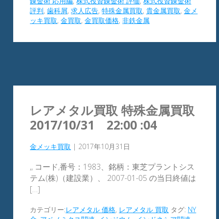
錬金術 応用編
,
株式投資錬金術 評価
,
株式投資錬金術
評判
,
歯科屑
,
求人広告
,
特殊金属買取
,
貴金属買取
,
金メ
ッキ買取
,
金買取
,
金買取価格
,
非鉄金属
レアメタル買取 特殊金属買取
2017/10/31 22:00 :04
金メッキ買取
|
2017年10月31日
,, コード,番号：1983、銘柄：東芝プラントシス
テム(株)（建設業）、 2007-01-05 の当日終値は
[…]
カテゴリー:
レアメタル 価格
,
レアメタル 買取
タグ:
NY