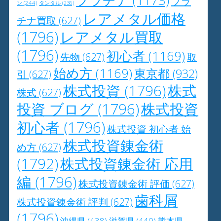
プラチナ
(1173)
プラ
ン
(244)
タンタル
(236)
レアメタル価格
チナ買取
(627)
(1796)
レアメタル買取
(1796)
初心者
(1169)
先物
(627)
取
始め方
(1169)
東京都
(932)
引
(627)
株式投資
(1796)
株式
株式
(627)
投資 ブログ
(1796)
株式投資
初心者
(1796)
株式投資 初心者 始
株式投資錬金術
め方
(627)
(1792)
株式投資錬金術 応用
編
(1796)
株式投資錬金術 評価
(627)
歯科屑
株式投資錬金術 評判
(627)
(1796)
沖縄県
(438)
滋賀県
(440)
熊本県