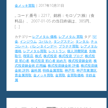
金メッキ買取
|
2017年10月31日
,, コード,番号：2217、銘柄：モロゾフ(株)（食
料品）、 2007-01-05 の当日終値は、385円、
[…]
カテゴリー:
レアメタル 価格
,
レアメタル 買取
タグ:
NY
金
,
インジウム
,
コバルト
,
タングステン
,
タンタル
,
チョ
コレート
,
バレンタインデー
,
プラチナ買取
,
レアメタル
価格
,
レアメタル買取
,
レストラン
,
個人消費関連
,
先物
,
取引
,
喫茶店
,
株式
,
株式投資
,
株式投資 ブログ
,
株式投
資 初心者
,
株式投資 初心者 始め方
,
株式投資錬金術
,
株
式投資錬金術 応用編
,
株式投資錬金術 評価
,
株式投資錬
金術 評判
,
歯科屑
,
特殊金属買取
,
神戸市
,
神戸市東灘区
,
貴金属買取
,
金メッキ買取
,
金買取
,
金買取価格
,
非鉄金
属