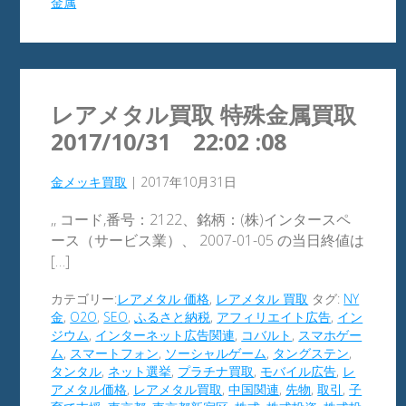
金属
レアメタル買取 特殊金属買取
2017/10/31 22:02 :08
金メッキ買取
|
2017年10月31日
,, コード,番号：2122、銘柄：(株)インタースペ
ース（サービス業）、 2007-01-05 の当日終値は
[…]
カテゴリー:
レアメタル 価格
,
レアメタル 買取
タグ:
NY
金
,
O2O
,
SEO
,
ふるさと納税
,
アフィリエイト広告
,
イン
ジウム
,
インターネット広告関連
,
コバルト
,
スマホゲー
ム
,
スマートフォン
,
ソーシャルゲーム
,
タングステン
,
タンタル
,
ネット選挙
,
プラチナ買取
,
モバイル広告
,
レ
アメタル価格
,
レアメタル買取
,
中国関連
,
先物
,
取引
,
子