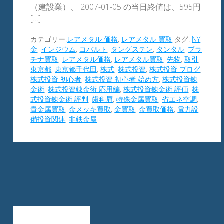
（建設業）、 2007-01-05 の当日終値は、595円
[…]
カテゴリー:
レアメタル 価格
,
レアメタル 買取
タグ:
NY
金
,
インジウム
,
コバルト
,
タングステン
,
タンタル
,
プラ
チナ買取
,
レアメタル価格
,
レアメタル買取
,
先物
,
取引
,
東京都
,
東京都千代田
,
株式
,
株式投資
,
株式投資 ブログ
,
株式投資 初心者
,
株式投資 初心者 始め方
,
株式投資錬
金術
,
株式投資錬金術 応用編
,
株式投資錬金術 評価
,
株
式投資錬金術 評判
,
歯科屑
,
特殊金属買取
,
省エネ空調
,
貴金属買取
,
金メッキ買取
,
金買取
,
金買取価格
,
電力設
備投資関連
,
非鉄金属