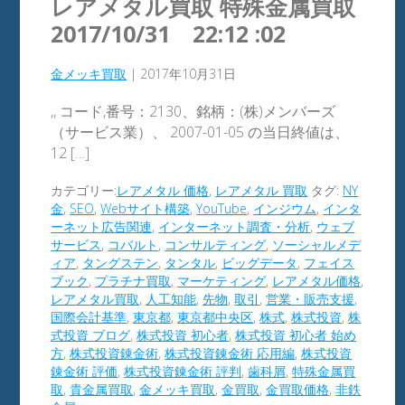
レアメタル買取 特殊金属買取
2017/10/31 22:12 :02
金メッキ買取
|
2017年10月31日
,, コード,番号：2130、銘柄：(株)メンバーズ
（サービス業）、 2007-01-05 の当日終値は、
12 […]
カテゴリー:
レアメタル 価格
,
レアメタル 買取
タグ:
NY
金
,
SEO
,
Webサイト構築
,
YouTube
,
インジウム
,
インタ
ーネット広告関連
,
インターネット調査・分析
,
ウェブ
サービス
,
コバルト
,
コンサルティング
,
ソーシャルメデ
ィア
,
タングステン
,
タンタル
,
ビッグデータ
,
フェイス
ブック
,
プラチナ買取
,
マーケティング
,
レアメタル価格
,
レアメタル買取
,
人工知能
,
先物
,
取引
,
営業・販売支援
,
国際会計基準
,
東京都
,
東京都中央区
,
株式
,
株式投資
,
株
式投資 ブログ
,
株式投資 初心者
,
株式投資 初心者 始め
方
,
株式投資錬金術
,
株式投資錬金術 応用編
,
株式投資
錬金術 評価
,
株式投資錬金術 評判
,
歯科屑
,
特殊金属買
取
,
貴金属買取
,
金メッキ買取
,
金買取
,
金買取価格
,
非鉄