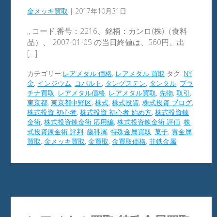
金メッキ買取
|
2017年10月31日
,, コード,番号：2216、銘柄：カンロ(株)（食料
品）、 2007-01-05 の当日終値は、560円、出
[…]
カテゴリー:
レアメタル 価格
,
レアメタル 買取
タグ:
NY
金
,
インジウム
,
コバルト
,
タングステン
,
タンタル
,
プラ
チナ買取
,
レアメタル価格
,
レアメタル買取
,
先物
,
取引
,
東京都
,
東京都中野区
,
株式
,
株式投資
,
株式投資 ブログ
,
株式投資 初心者
,
株式投資 初心者 始め方
,
株式投資錬
金術
,
株式投資錬金術 応用編
,
株式投資錬金術 評価
,
株
式投資錬金術 評判
,
歯科屑
,
特殊金属買取
,
菓子
,
貴金属
買取
,
金メッキ買取
,
金買取
,
金買取価格
,
非鉄金属