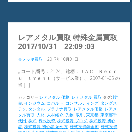
レアメタル買取 特殊金属買取
2017/10/31 22:09 :03
金メッキ買取
|
2017年10月31日
,, コード,番号：2124、銘柄：ＪＡＣ Ｒｅｃｒ
ｕｉｔｍｅｎｔ（サービス業）、 2007-01-05 の
当 […]
カテゴリー:
レアメタル 価格
,
レアメタル 買取
タグ:
NY
金
,
インジウム
,
コバルト
,
コンサルティング
,
タングス
テン
,
タンタル
,
プラチナ買取
,
レアメタル価格
,
レアメ
タル買取
,
人材
,
人材紹介
,
先物
,
取引
,
東京都
,
東京都千
代田
,
株式
,
株式投資
,
株式投資 ブログ
,
株式投資 初心
者
,
株式投資 初心者 始め方
,
株式投資錬金術
,
株式投資