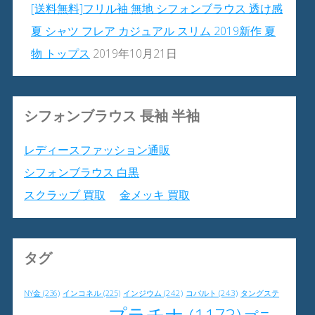
[送料無料]フリル袖 無地 シフォンブラウス 透け感
夏 シャツ フレア カジュアル スリム 2019新作 夏
物 トップス
2019年10月21日
シフォンブラウス 長袖 半袖
レディースファッション通販
シフォンブラウス 白黒
スクラップ 買取
金メッキ 買取
タグ
NY金
(236)
インジウム
(242)
コバルト
(243)
タングステ
インコネル
(225)