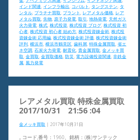
金
,
アベノミクス関連
,
インジウム
,
インドネシア関連
,
インド関連
,
インフラ輸出
,
コバルト
,
タングステン
,
タ
ンタル
,
プラチナ買取
,
プラント
,
レアメタル価格
,
レア
メタル買取
,
先物
,
原子力発電
,
取引
,
地熱発電
,
天然ガス
火力発電
,
株式
,
株式投資
,
株式投資 ブログ
,
株式投資 初
心者
,
株式投資 初心者 始め方
,
株式投資錬金術
,
株式投
資錬金術 応用編
,
株式投資錬金術 評価
,
株式投資錬金術
評判
,
横浜市
,
横浜市鶴見区
,
歯科屑
,
特殊金属買取
,
省エ
ネ空調
,
石炭火力発電
,
耐震化
,
貴金属買取
,
金メッキ買
取
,
金買取
,
金買取価格
,
防災
,
電力設備投資関連
,
非鉄金
属
,
風力発電
レアメタル買取 特殊金属買取
2017/10/31 21:56 :04
金メッキ買取
|
2017年10月31日
,, コード,番号：1960、銘柄：(株)サンテック