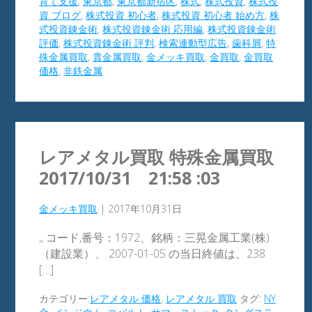
育て支援
,
東京都
,
東京都新宿区
,
株式
,
株式投資
,
株式投
資 ブログ
,
株式投資 初心者
,
株式投資 初心者 始め方
,
株
式投資錬金術
,
株式投資錬金術 応用編
,
株式投資錬金術
評価
,
株式投資錬金術 評判
,
検索連動型広告
,
歯科屑
,
特
殊金属買取
,
貴金属買取
,
金メッキ買取
,
金買取
,
金買取
価格
,
非鉄金属
レアメタル買取 特殊金属買取
2017/10/31 21:58 :03
金メッキ買取
|
2017年10月31日
,, コード,番号：1972、銘柄：三晃金属工業(株)
（建設業）、 2007-01-05 の当日終値は、238
[…]
カテゴリー:
レアメタル 価格
,
レアメタル 買取
タグ:
NY