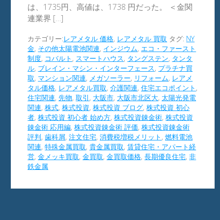
は、1735円、高値は、1738 円だった。 ＜金関
連業界 […]
カテゴリー:
レアメタル 価格
,
レアメタル 買取
タグ:
NY
金
,
その他太陽電池関連
,
インジウム
,
エコ・ファースト
制度
,
コバルト
,
スマートハウス
,
タングステン
,
タンタ
ル
,
ブレイン・マシン・インターフェース
,
プラチナ買
取
,
マンション関連
,
メガソーラー
,
リフォーム
,
レアメ
タル価格
,
レアメタル買取
,
介護関連
,
住宅エコポイント
,
住宅関連
,
先物
,
取引
,
大阪市
,
大阪市北区大
,
太陽光発電
関連
,
株式
,
株式投資
,
株式投資 ブログ
,
株式投資 初心
者
,
株式投資 初心者 始め方
,
株式投資錬金術
,
株式投資
錬金術 応用編
,
株式投資錬金術 評価
,
株式投資錬金術
評判
,
歯科屑
,
注文住宅
,
消費税増税メリット
,
燃料電池
関連
,
特殊金属買取
,
貴金属買取
,
賃貸住宅・アパート経
営
,
金メッキ買取
,
金買取
,
金買取価格
,
長期優良住宅
,
非
鉄金属