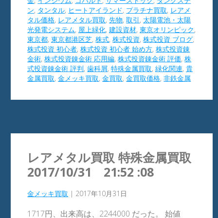
金
,
インジウム
,
コバルト
,
サマーストック
,
タングステ
ン
,
タンタル
,
ヒートアイランド
,
プラチナ買取
,
レアメ
タル価格
,
レアメタル買取
,
先物
,
取引
,
太陽電池・太陽
光発電システム
,
屋上緑化
,
建設資材
,
東京オリンピック
,
東京都
,
東京都港区芝
,
株式
,
株式投資
,
株式投資 ブログ
,
株式投資 初心者
,
株式投資 初心者 始め方
,
株式投資錬
金術
,
株式投資錬金術 応用編
,
株式投資錬金術 評価
,
株
式投資錬金術 評判
,
歯科屑
,
特殊金属買取
,
緑化関連
,
貴
金属買取
,
金メッキ買取
,
金買取
,
金買取価格
,
非鉄金属
レアメタル買取 特殊金属買取
2017/10/31 21:52 :08
金メッキ買取
|
2017年10月31日
1717円、出来高は、2244000 だった。 始値