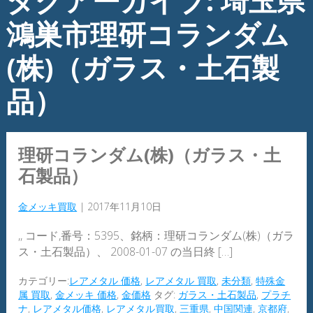
タグアーカイブ: 埼玉県
鴻巣市理研コランダム
(株)（ガラス・土石製
品）
理研コランダム(株)（ガラス・土
石製品）
金メッキ買取
|
2017年11月10日
,, コード,番号：5395、銘柄：理研コランダム(株)（ガラ
ス・土石製品）、 2008-01-07 の当日終 […]
カテゴリー:
レアメタル 価格
,
レアメタル 買取
,
未分類
,
特殊金
属 買取
,
金メッキ 価格
,
金価格
タグ:
ガラス・土石製品
,
プラチ
ナ
,
レアメタル価格
,
レアメタル買取
,
三重県
,
中国関連
,
京都府
,