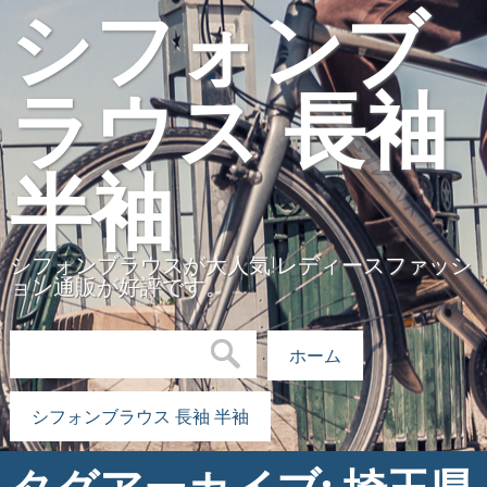
シフォンブ
ラウス 長袖
半袖
シフォンブラウスが大人気!レディースファッシ
ョン通販が好評です。
検索:
ホーム
シフォンブラウス 長袖 半袖