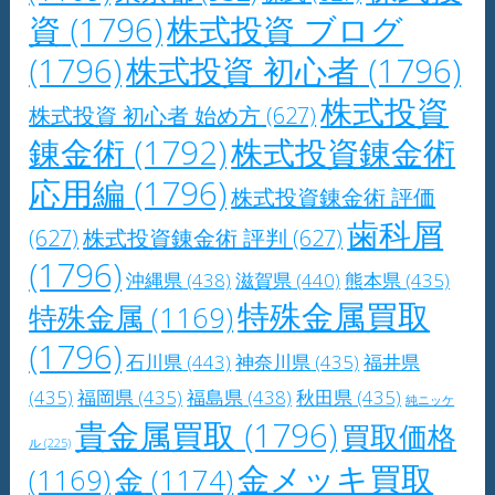
資
(1796)
株式投資 ブログ
(1796)
株式投資 初心者
(1796)
株式投資
株式投資 初心者 始め方
(627)
錬金術
(1792)
株式投資錬金術
応用編
(1796)
株式投資錬金術 評価
歯科屑
(627)
株式投資錬金術 評判
(627)
(1796)
沖縄県
(438)
滋賀県
(440)
熊本県
(435)
特殊金属買取
特殊金属
(1169)
(1796)
石川県
(443)
神奈川県
(435)
福井県
(435)
福岡県
(435)
福島県
(438)
秋田県
(435)
純ニッケ
貴金属買取
(1796)
買取価格
ル
(225)
金メッキ買取
(1169)
金
(1174)