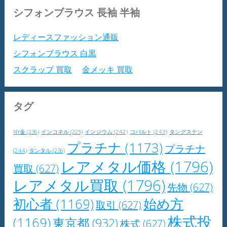
シフォンブラウス 長袖 半袖
レディースファッション通販
シフォンブラウス 白黒
スクラップ 買取
金メッキ 買取
タグ
NY金
(236)
インジウム
(242)
コバルト
(243)
タングステン
インコネル
(225)
プラチナ
(1173)
プラチナ
(244)
タンタル
(236)
レアメタル価格
(1796)
買取
(627)
レアメタル買取
(1796)
先物
(627)
初心者
(1169)
始め方
取引
(627)
株式投
(1169)
東京都
(932)
株式
(627)