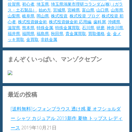
佐賀県
,
初心者
,
埼玉県
,
埼玉県鴻巣市理研コランダム(株)（ガラ
ス・土石製品）
,
始め方
,
宮城県
,
宮崎県
,
富山県
,
山口県
,
山形県
,
山梨県
,
岐阜県
,
岡山県
,
株式投資
,
株式投資 ブログ
,
株式投資 初
心者
,
株式投資錬金術
,
株式投資錬金術 応用編
,
歯科屑
,
沖縄県
,
滋賀県
,
熊本県
,
特殊金属
,
特殊金属買取
,
石川県
,
研磨
,
神奈川県
,
福井県
,
福岡県
,
福島県
,
秋田県
,
貴金属買取
,
買取価格
,
金
,
金メ
ッキ買取
,
金買取
,
非鉄金属
まんぞくいっぱい、マンゾクセブン
最近の投稿
[送料無料]シフォンブラウス 透け感 夏 オフショルダ
ー シャツ カジュアル 2019新作 夏物 トップス レディ
ース
2019年10月21日