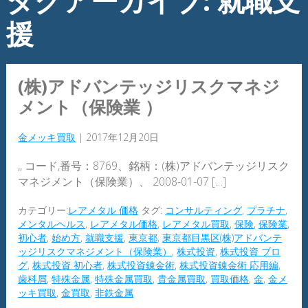
タグアーカイブ: 就職支
援
(株)アドバンテッジリスクマネジ
メント（保険業 ）
金メッキ買取
|
2017年12月20日
,, コード,番号：8769、銘柄：(株)アドバンテッジリスク
マネジメント（保険業）、 2008-01-07 […]
カテゴリー:
レアメタル 価格
タグ:
コンサルティング
,
プラチナ
,
メンタルヘルス
,
レアメタル価格
,
レアメタル買取
,
保険
,
保険業
,
初心者
,
始め方
,
就職支援
,
東京都
,
東京都目黒区(株)アドバンテ
ッジリスクマネジメント（保険業）
,
株式投資
,
株式投資 ブロ
グ
,
株式投資 初心者
,
株式投資錬金術
,
株式投資錬金術 応用編
,
歯科屑
,
特殊金属
,
特殊金属買取
,
貴金属買取
,
買取価格
,
金
,
金メ
ッキ買取
,
金買取
,
非鉄金属