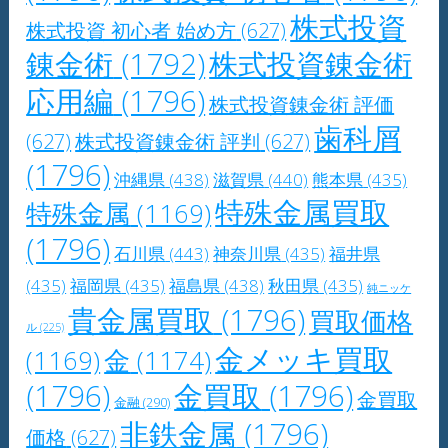
株式投資
株式投資 初心者 始め方
(627)
錬金術
(1792)
株式投資錬金術
応用編
(1796)
株式投資錬金術 評価
歯科屑
(627)
株式投資錬金術 評判
(627)
(1796)
沖縄県
(438)
滋賀県
(440)
熊本県
(435)
特殊金属買取
特殊金属
(1169)
(1796)
石川県
(443)
神奈川県
(435)
福井県
(435)
福岡県
(435)
福島県
(438)
秋田県
(435)
純ニッケ
貴金属買取
(1796)
買取価格
ル
(225)
金メッキ買取
(1169)
金
(1174)
(1796)
金買取
(1796)
金買取
金融
(290)
非鉄金属
(1796)
価格
(627)