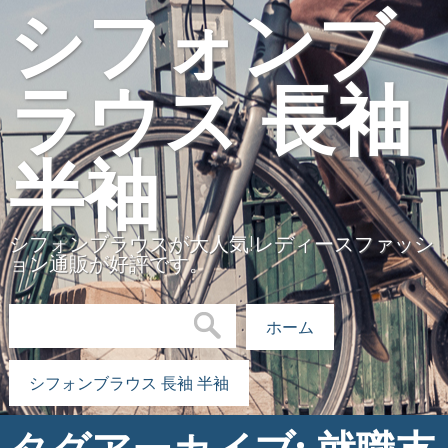
シフォンブ
ラウス 長袖
半袖
シフォンブラウスが大人気!レディースファッシ
ョン通販が好評です。
検索:
ホーム
シフォンブラウス 長袖 半袖