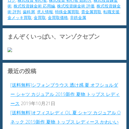
ログ
,
株式投資 初心者
,
株式投資 初心者 始め方
,
株式投資錬金
術
,
株式投資錬金術 応用編
,
株式投資錬金術 評価
,
株式投資錬金
術 評判
,
歯科屑
,
求人情報
,
特殊金属買取
,
貴金属買取
,
転職支援
,
金メッキ買取
,
金買取
,
金買取価格
,
非鉄金属
まんぞくいっぱい、マンゾクセブン
最近の投稿
[送料無料]シフォンブラウス 透け感 夏 オフショルダ
ー シャツ カジュアル 2019新作 夏物 トップス レディ
ース
2019年10月21日
[送料無料]オフィスレディ OL 夏 シャツ カジュアル O
ネック 2019新作 夏物 トップス レディース かわいい