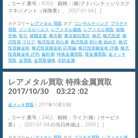
,, コード,番号：8769、銘柄：(株)アドバンテッジリスク
マネジメント（保険業）、 2007-01-04 […]
カテゴリー:
レアメタル 買取
タグ:
コンサルティング
,
プラチナ
買取
,
メンタルヘルス
,
レアメタル価格
,
レアメタル買取
,
保険
,
先物
,
取引
,
就職支援
,
東京都
,
東京都目黒区
,
株式
,
株式投資
,
株
式投資 ブログ
,
株式投資 初心者
,
株式投資 初心者 始め方
,
株式
投資錬金術
,
株式投資錬金術 応用編
,
株式投資錬金術 評価
,
株式
投資錬金術 評判
,
歯科屑
,
特殊金属買取
,
貴金属買取
,
金メッキ
買取
,
金買取
,
金買取価格
,
非鉄金属
レアメタル買取 特殊金属買取
2017/10/30 03:22 :02
金メッキ買取
|
2017年10月30日
,, コード,番号：2462、銘柄：ライク(株)（サービス
業）、 2007-01-04 の当日終値は、2990 […]
カテゴリー:
レアメタル 買取
タグ:
プラチナ買取
,
レアメタル価