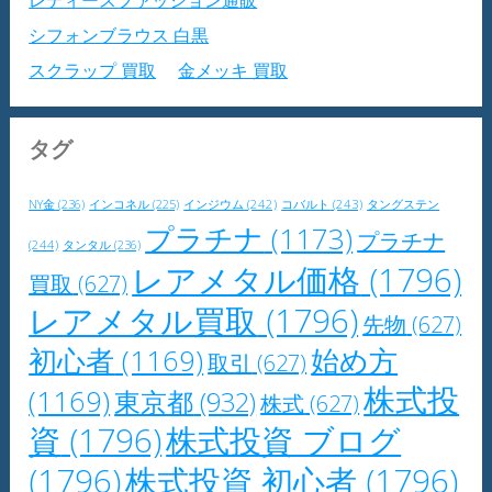
シフォンブラウス 白黒
スクラップ 買取
金メッキ 買取
タグ
NY金
(236)
インジウム
(242)
コバルト
(243)
タングステン
インコネル
(225)
プラチナ
(1173)
プラチナ
(244)
タンタル
(236)
レアメタル価格
(1796)
買取
(627)
レアメタル買取
(1796)
先物
(627)
初心者
(1169)
始め方
取引
(627)
株式投
(1169)
東京都
(932)
株式
(627)
資
(1796)
株式投資 ブログ
(1796)
株式投資 初心者
(1796)