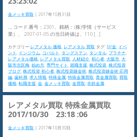
23:23:02
金メッキ買取
|
2017年10月31日
, ,, コード,番号：2301、銘柄：(株)学情（サービス
業）、 2007-01-05 の当日終値は、110 […]
カテゴリー:
レアメタル 価格
,
レアメタル 買取
タグ:
NY金
,
イベ
ント
,
インジウム
,
コバルト
,
タングステン
,
タンタル
,
プラチナ
,
レアメタル価格
,
レアメタル買取
,
人材紹介
,
初心者
,
大阪市
,
大
阪市北区梅
,
始め方
,
専門サイト
,
就職支援
,
株式投資
,
株式投資
ブログ
,
株式投資 初心者
,
株式投資錬金術
,
株式投資錬金術 応用
編
,
歯科屑
,
求人情報
,
特殊金属
,
特殊金属買取
,
貴金属買取
,
買取
価格
,
転職支援
,
金
,
金メッキ買取
,
金買取
,
非鉄金属
レアメタル買取 特殊金属買取
2017/10/30 23:18 :06
金メッキ買取
|
2017年10月30日