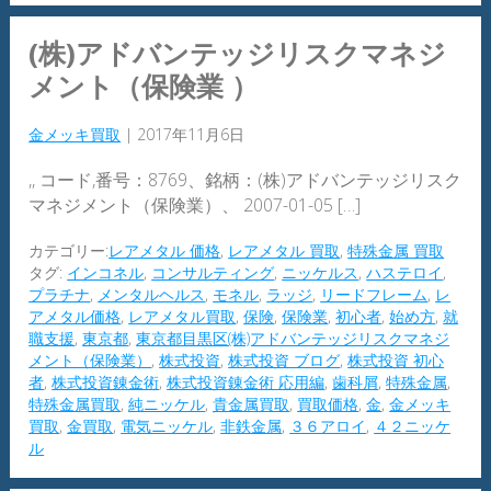
(株)アドバンテッジリスクマネジ
メント（保険業 ）
金メッキ買取
|
2017年11月6日
,, コード,番号：8769、銘柄：(株)アドバンテッジリスク
マネジメント（保険業）、 2007-01-05 […]
カテゴリー:
レアメタル 価格
,
レアメタル 買取
,
特殊金属 買取
タグ:
インコネル
,
コンサルティング
,
ニッケルス
,
ハステロイ
,
プラチナ
,
メンタルヘルス
,
モネル
,
ラッジ
,
リードフレーム
,
レ
アメタル価格
,
レアメタル買取
,
保険
,
保険業
,
初心者
,
始め方
,
就
職支援
,
東京都
,
東京都目黒区(株)アドバンテッジリスクマネジ
メント（保険業）
,
株式投資
,
株式投資 ブログ
,
株式投資 初心
者
,
株式投資錬金術
,
株式投資錬金術 応用編
,
歯科屑
,
特殊金属
,
特殊金属買取
,
純ニッケル
,
貴金属買取
,
買取価格
,
金
,
金メッキ
買取
,
金買取
,
電気ニッケル
,
非鉄金属
,
３６アロイ
,
４２ニッケ
ル