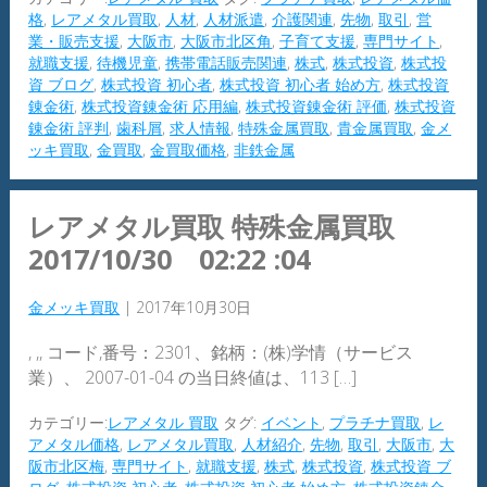
格
,
レアメタル買取
,
人材
,
人材派遣
,
介護関連
,
先物
,
取引
,
営
業・販売支援
,
大阪市
,
大阪市北区角
,
子育て支援
,
専門サイト
,
就職支援
,
待機児童
,
携帯電話販売関連
,
株式
,
株式投資
,
株式投
資 ブログ
,
株式投資 初心者
,
株式投資 初心者 始め方
,
株式投資
錬金術
,
株式投資錬金術 応用編
,
株式投資錬金術 評価
,
株式投資
錬金術 評判
,
歯科屑
,
求人情報
,
特殊金属買取
,
貴金属買取
,
金メ
ッキ買取
,
金買取
,
金買取価格
,
非鉄金属
レアメタル買取 特殊金属買取
2017/10/30 02:22 :04
金メッキ買取
|
2017年10月30日
, ,, コード,番号：2301、銘柄：(株)学情（サービス
業）、 2007-01-04 の当日終値は、113 […]
カテゴリー:
レアメタル 買取
タグ:
イベント
,
プラチナ買取
,
レ
アメタル価格
,
レアメタル買取
,
人材紹介
,
先物
,
取引
,
大阪市
,
大
阪市北区梅
,
専門サイト
,
就職支援
,
株式
,
株式投資
,
株式投資 ブ