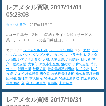
レアメタル買取 2017/11/01
05:23:03
金メッキ買取
|
2017年11月1日
,, コード,番号：2462、銘柄：ライク(株)（サービス
業）、 2007-01-05 の当日終値は、2990 […]
カテゴリー:
レアメタル 価格
,
レアメタル 買取
タグ:
NY金
,
イン
ジウム
,
コバルト
,
タングステン
,
タンタル
,
プラチナ
,
レアメタ
ル価格
,
レアメタル買取
,
人材
,
人材派遣
,
介護関連
,
初心者
,
営
業・販売支援
,
大阪市
,
大阪市北区角
,
始め方
,
子育て支援
,
専門
サイト
,
就職支援
,
待機児童
,
携帯電話販売関連
,
株式投資
,
株式
投資 ブログ
,
株式投資 初心者
,
株式投資錬金術
,
株式投資錬金術
応用編
,
歯科屑
,
求人情報
,
特殊金属
,
特殊金属買取
,
貴金属買取
,
買取価格
,
金
,
金メッキ買取
,
金買取
,
非鉄金属
レアメタル買取 2017/10/31