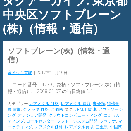
タグアーカイブ: 東京都
中央区ソフトブレーン
(株)（情報・通信）
ソフトブレーン(株)（情報・通
信）
金メッキ買取
|
2017年11月10日
, ,, コード,番号：4779、銘柄：ソフトブレーン(株)（情
報・通信）、 2008-01-07 の当日終値 […]
カテゴリー:
レアメタル 価格
,
レアメタル 買取
,
未分類
,
特殊金
属 買取
,
金メッキ 価格
,
金価格
タグ:
CRM
,
IT関連
,
アウトソーシ
ング
,
オフショア開発
,
クラウドコンピューティング
,
コンサル
ティング
,
コールセンター
,
ソフト・システム開発
,
プラチナ
,
マ
ーケティング
,
レアメタル価格
,
レアメタル買取
,
三重県
,
中国関