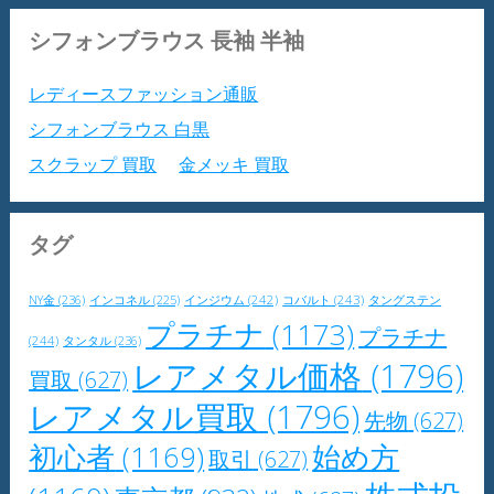
シフォンブラウス 長袖 半袖
レディースファッション通販
シフォンブラウス 白黒
スクラップ 買取
金メッキ 買取
タグ
NY金
(236)
インジウム
(242)
コバルト
(243)
タングステン
インコネル
(225)
プラチナ
(1173)
プラチナ
(244)
タンタル
(236)
レアメタル価格
(1796)
買取
(627)
レアメタル買取
(1796)
先物
(627)
初心者
(1169)
始め方
取引
(627)