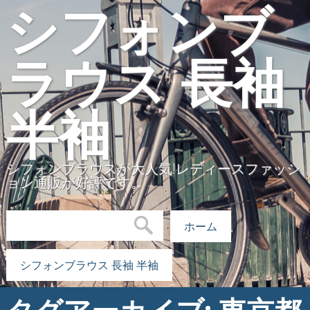
シフォンブ
ラウス 長袖
半袖
シフォンブラウスが大人気!レディースファッシ
ョン通販が好評です。
検索:
ホーム
シフォンブラウス 長袖 半袖