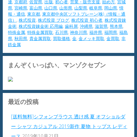
連
,
京都府
,
佐賀県
,
出版
,
初心者
,
営業・販売支援
,
始め方
,
宮城
県
,
宮崎県
,
富山県
,
山口県
,
山形県
,
山梨県
,
岐阜県
,
岡山県
,
情
報・通信
,
東京都
,
東京都中央区ソフトブレーン(株)（情報・通
信）
,
株式投資
,
株式投資 ブログ
,
株式投資 初心者
,
株式投資錬
金術
,
株式投資錬金術 応用編
,
歯科屑
,
沖縄県
,
滋賀県
,
熊本県
,
特殊金属
,
特殊金属買取
,
石川県
,
神奈川県
,
福井県
,
福岡県
,
福島
県
,
秋田県
,
貴金属買取
,
買取価格
,
金
,
金メッキ買取
,
金買取
,
非
鉄金属
まんぞくいっぱい、マンゾクセブン
最近の投稿
[送料無料]シフォンブラウス 透け感 夏 オフショルダ
ー シャツ カジュアル 2019新作 夏物 トップス レディ
ース
2019年10月21日