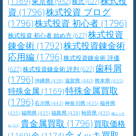
株式投
(1169)
東京都
(932)
株式
(627)
資
(1796)
株式投資 ブログ
(1796)
株式投資 初心者
(1796)
株式投資
株式投資 初心者 始め方
(627)
錬金術
(1792)
株式投資錬金術
応用編
(1796)
株式投資錬金術 評価
歯科屑
(627)
株式投資錬金術 評判
(627)
(1796)
沖縄県
(438)
滋賀県
(440)
熊本県
(435)
特殊金属買取
特殊金属
(1169)
(1796)
石川県
(443)
神奈川県
(435)
福井県
(435)
福岡県
(435)
福島県
(438)
秋田県
(435)
純ニッケ
貴金属買取
(1796)
買取価格
ル
(225)
金メッキ買取
(1169)
金
(1174)