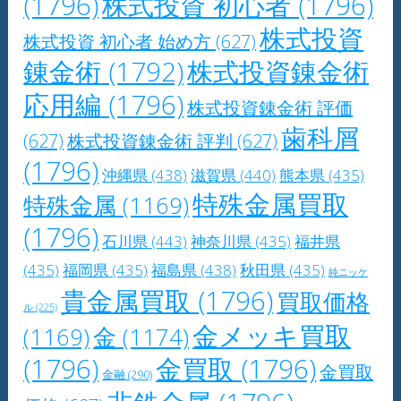
(1796)
株式投資 初心者
(1796)
株式投資
株式投資 初心者 始め方
(627)
錬金術
(1792)
株式投資錬金術
応用編
(1796)
株式投資錬金術 評価
歯科屑
(627)
株式投資錬金術 評判
(627)
(1796)
沖縄県
(438)
滋賀県
(440)
熊本県
(435)
特殊金属買取
特殊金属
(1169)
(1796)
石川県
(443)
神奈川県
(435)
福井県
(435)
福岡県
(435)
福島県
(438)
秋田県
(435)
純ニッケ
貴金属買取
(1796)
買取価格
ル
(225)
金メッキ買取
(1169)
金
(1174)
(1796)
金買取
(1796)
金買取
金融
(290)