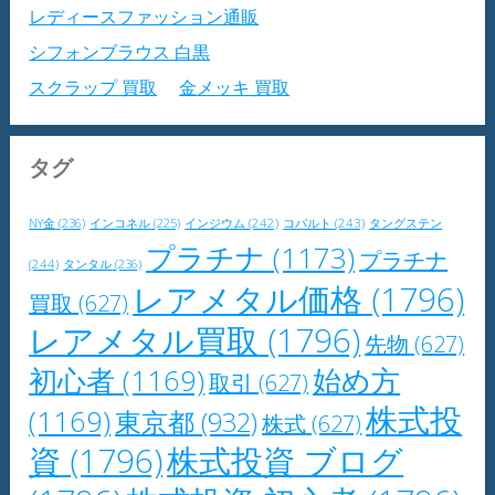
レディースファッション通販
シフォンブラウス 白黒
スクラップ 買取
金メッキ 買取
タグ
NY金
(236)
インジウム
(242)
コバルト
(243)
タングステン
インコネル
(225)
プラチナ
(1173)
プラチナ
(244)
タンタル
(236)
レアメタル価格
(1796)
買取
(627)
レアメタル買取
(1796)
先物
(627)
初心者
(1169)
始め方
取引
(627)
株式投
(1169)
東京都
(932)
株式
(627)
資
(1796)
株式投資 ブログ