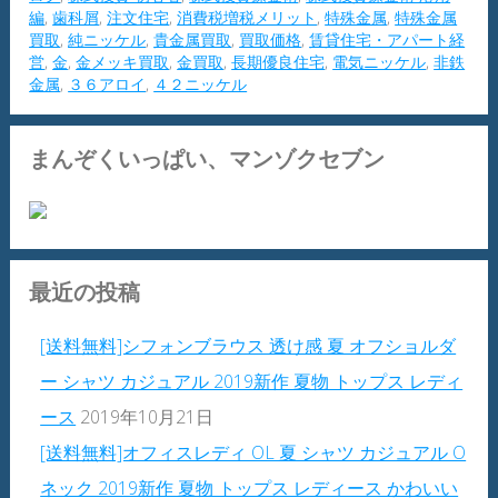
編
,
歯科屑
,
注文住宅
,
消費税増税メリット
,
特殊金属
,
特殊金属
買取
,
純ニッケル
,
貴金属買取
,
買取価格
,
賃貸住宅・アパート経
営
,
金
,
金メッキ買取
,
金買取
,
長期優良住宅
,
電気ニッケル
,
非鉄
金属
,
３６アロイ
,
４２ニッケル
まんぞくいっぱい、マンゾクセブン
最近の投稿
[送料無料]シフォンブラウス 透け感 夏 オフショルダ
ー シャツ カジュアル 2019新作 夏物 トップス レディ
ース
2019年10月21日
[送料無料]オフィスレディ OL 夏 シャツ カジュアル O
ネック 2019新作 夏物 トップス レディース かわいい