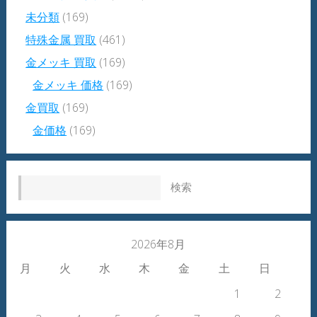
未分類
(169)
特殊金属 買取
(461)
金メッキ 買取
(169)
金メッキ 価格
(169)
金買取
(169)
金価格
(169)
検索:
2026年8月
月
火
水
木
金
土
日
1
2