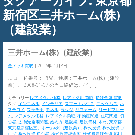
タグアーカイブ: 東京都
新宿区三井ホーム(株)
（建設業）
三井ホーム(株)（建設業）
金メッキ買取
|
2017年11月8日
, ,, コード,番号：1868、銘柄：三井ホーム(株)（建設
業）、 2008-01-07 の当日終値は、44 […]
カテゴリー:
レアメタル 価格
,
レアメタル 買取
,
特殊金属 買取
タグ:
インコネル
,
インテリア
,
スマートハウス
,
ニッケルス
,
ハ
ステロイ
,
プラチナ
,
モネル
,
ラッジ
,
リフォーム
,
リードフレー
ム
,
レアメタル価格
,
レアメタル買取
,
不動産関連
,
住宅関連
,
初
心者
,
太陽光発電関連
,
始め方
,
建設業
,
建設資材
,
木材
,
東京都
,
東京都新宿区三井ホーム(株)（建設業）
,
株式投資
,
株式投資 ブ
ログ
,
株式投資 初心者
,
株式投資錬金術
,
株式投資錬金術 応用