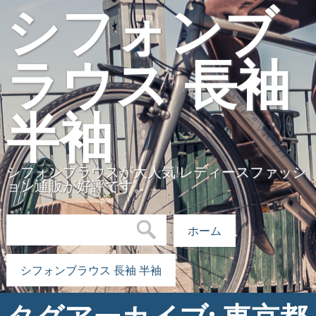
シフォンブ
ラウス 長袖
半袖
シフォンブラウスが大人気!レディースファッシ
ョン通販が好評です。
検索:
ホーム
シフォンブラウス 長袖 半袖