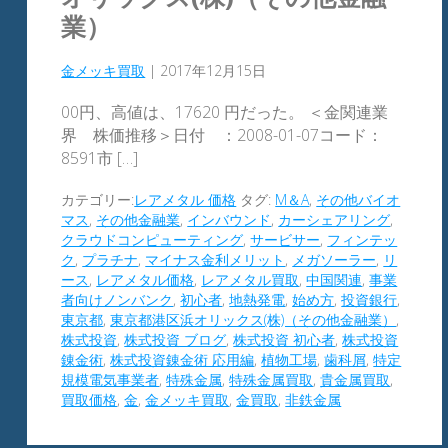
業）
金メッキ買取
|
2017年12月15日
00円、高値は、17620 円だった。 ＜金関連業
界 株価推移＞日付 ：2008-01-07コード：
8591市 […]
カテゴリー:
レアメタル 価格
タグ:
M＆A
,
その他バイオ
マス
,
その他金融業
,
インバウンド
,
カーシェアリング
,
クラウドコンピューティング
,
サービサー
,
フィンテッ
ク
,
プラチナ
,
マイナス金利メリット
,
メガソーラー
,
リ
ース
,
レアメタル価格
,
レアメタル買取
,
中国関連
,
事業
者向けノンバンク
,
初心者
,
地熱発電
,
始め方
,
投資銀行
,
東京都
,
東京都港区浜オリックス(株)（その他金融業）
,
株式投資
,
株式投資 ブログ
,
株式投資 初心者
,
株式投資
錬金術
,
株式投資錬金術 応用編
,
植物工場
,
歯科屑
,
特定
規模電気事業者
,
特殊金属
,
特殊金属買取
,
貴金属買取
,
買取価格
,
金
,
金メッキ買取
,
金買取
,
非鉄金属