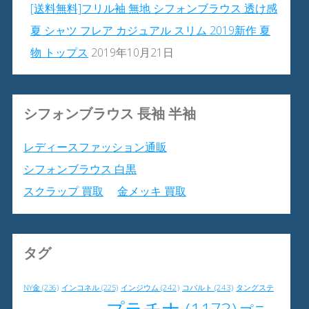
[送料無料]フリル袖 無地 シフォンブラウス 透け感
夏 シャツ フレア カジュアル スリム 2019新作 夏
物 トップス
2019年10月21日
シフォンブラウス 長袖 半袖
レディースファッション通販
シフォンブラウス 白黒
スクラップ 買取
金メッキ 買取
タグ
NY金
(236)
インジウム
(242)
コバルト
(243)
タングステ
インコネル
(225)