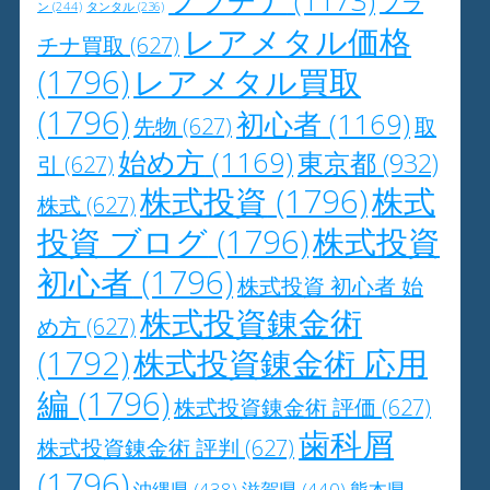
プラチナ
(1173)
プラ
ン
(244)
タンタル
(236)
レアメタル価格
チナ買取
(627)
(1796)
レアメタル買取
(1796)
初心者
(1169)
先物
(627)
取
始め方
(1169)
東京都
(932)
引
(627)
株式投資
(1796)
株式
株式
(627)
投資 ブログ
(1796)
株式投資
初心者
(1796)
株式投資 初心者 始
株式投資錬金術
め方
(627)
(1792)
株式投資錬金術 応用
編
(1796)
株式投資錬金術 評価
(627)
歯科屑
株式投資錬金術 評判
(627)
(1796)
沖縄県
(438)
滋賀県
(440)
熊本県