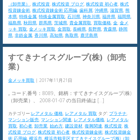
（卸売業）
,
株式投資
,
株式投資 ブログ
,
株式投資 初心者
,
株式
投資錬金術
,
株式投資錬金術 応用編
,
歯科屑
,
沖縄県
,
滋賀県
,
熊
本県
,
特殊金属
,
特殊金属買取
,
石川県
,
神奈川県
,
福井県
,
福岡県
,
福島県
,
秋田県
,
群馬県
,
茨城県
,
貴金属買取
,
買取価格
,
金
,
金メ
ッキ 買取
,
金メッキ買取
,
金買取
,
長崎県
,
長野県
,
青森県
,
静岡
県
,
非鉄金属
,
香川県
,
高知県
,
鳥取県
,
鹿児島県
すてきナイスグループ(株)（卸売
業）
金メッキ買取
|
2017年11月21日
,, コード,番号：8089、銘柄：すてきナイスグループ(株)
（卸売業）、 2008-01-07 の当日終値は […]
カテゴリー:
レアメタル 価格
,
レアメタル 買取
タグ:
プラチナ
,
マンション販売
,
マンション関連
,
レアメタル価格
,
レアメタル
買取
,
初心者
,
卸売業
,
始め方
,
建設資材
,
復興関連
,
株式投資
,
株
式投資 ブログ
,
株式投資 初心者
,
株式投資錬金術
,
株式投資錬金
術 応用編
,
横浜市
,
横浜市鶴見区すてきナイスグループ(株)（卸