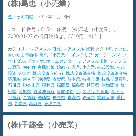
(株)島忠（小売業）
金メッキ買取
|
2017年11月23日
,, コード,番号：8184、銘柄：(株)島忠（小売業）、
2008-01-07 の当日終値は、3010円、出 […]
カテゴリー:
レアメタル 価格
,
レアメタル 買取
タグ:
DIY
,
さいた
,
さいたま市西(株)島忠（小売業）
,
インテリア
,
ガーデニング
,
ブ
ライダル
,
プラチナ
,
ホームセンター
,
レアメタル価格
,
レアメタ
ル買取
,
初心者
,
台風対策
,
始め方
,
家具
,
小売業
,
株式投資
,
株式
投資 ブログ
,
株式投資 初心者
,
株式投資錬金術
,
株式投資錬金術
応用編
,
歯科屑
,
沖縄県
,
滋賀県
,
熊本県
,
特殊金属
,
特殊金属買取
,
石川県
,
神奈川県
,
福井県
,
福岡県
,
福島県
,
秋田県
,
結婚関連
,
群
馬県
,
茨城県
,
貴金属買取
,
買取価格
,
金
,
金メッキ 買取
,
金メッ
キ買取
,
金買取
,
長崎県
,
長野県
,
青森県
,
静岡県
,
非鉄金属
,
香川
県
,
高知県
,
鳥取県
,
鹿児島県
(株)千趣会（小売業）