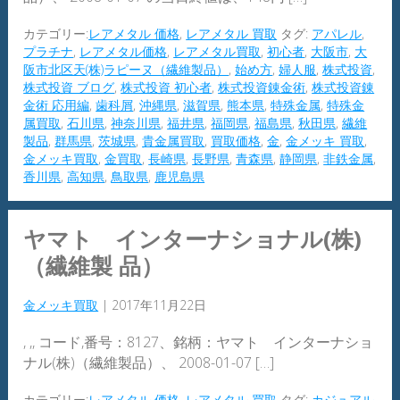
カテゴリー:
レアメタル 価格
,
レアメタル 買取
タグ:
アパレル
,
プラチナ
,
レアメタル価格
,
レアメタル買取
,
初心者
,
大阪市
,
大
阪市北区天(株)ラピーヌ（繊維製品）
,
始め方
,
婦人服
,
株式投資
,
株式投資 ブログ
,
株式投資 初心者
,
株式投資錬金術
,
株式投資錬
金術 応用編
,
歯科屑
,
沖縄県
,
滋賀県
,
熊本県
,
特殊金属
,
特殊金
属買取
,
石川県
,
神奈川県
,
福井県
,
福岡県
,
福島県
,
秋田県
,
繊維
製品
,
群馬県
,
茨城県
,
貴金属買取
,
買取価格
,
金
,
金メッキ 買取
,
金メッキ買取
,
金買取
,
長崎県
,
長野県
,
青森県
,
静岡県
,
非鉄金属
,
香川県
,
高知県
,
鳥取県
,
鹿児島県
ヤマト インターナショナル(株)
（繊維製 品）
金メッキ買取
|
2017年11月22日
, ,, コード,番号：8127、銘柄：ヤマト インターナショ
ナル(株)（繊維製品）、 2008-01-07 […]
カテゴリー:
レアメタル 価格
,
レアメタル 買取
タグ:
カジュアル