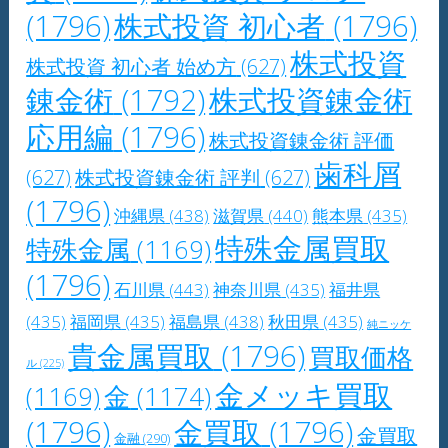
(1796)
株式投資 初心者
(1796)
株式投資
株式投資 初心者 始め方
(627)
錬金術
(1792)
株式投資錬金術
応用編
(1796)
株式投資錬金術 評価
歯科屑
(627)
株式投資錬金術 評判
(627)
(1796)
沖縄県
(438)
滋賀県
(440)
熊本県
(435)
特殊金属買取
特殊金属
(1169)
(1796)
石川県
(443)
神奈川県
(435)
福井県
(435)
福岡県
(435)
福島県
(438)
秋田県
(435)
純ニッケ
貴金属買取
(1796)
買取価格
ル
(225)
金メッキ買取
(1169)
金
(1174)
(1796)
金買取
(1796)
金買取
金融
(290)