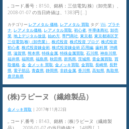
,, コード,番号：8150、銘柄：三信電気(株)（卸売業）、
2008-01-07 の当日終値は、1383円 […]
カテゴリー:
レアメタル 価格
,
レアメタル 買取
タグ:
Wii
,
プラチ
ナ
,
レアメタル価格
,
レアメタル買取
,
初心者
,
半導体商社
,
卸売
業
,
地上デジタル放送
,
始め方
,
専門商社
,
東京都
,
東京都港区芝
三信電気(株)（卸売業）
,
株式投資
,
株式投資 ブログ
,
株式投資
初心者
,
株式投資錬金術
,
株式投資錬金術 応用編
,
歯科屑
,
沖縄
県
,
滋賀県
,
熊本県
,
特殊金属
,
特殊金属買取
,
石川県
,
神奈川県
,
福井県
,
福岡県
,
福島県
,
秋田県
,
群馬県
,
茨城県
,
貴金属買取
,
買
取価格
,
金
,
金メッキ 買取
,
金メッキ買取
,
金買取
,
長崎県
,
長野
県
,
電子部品
,
青森県
,
静岡県
,
非鉄金属
,
香川県
,
高知県
,
鳥取県
,
鹿児島県
(株)ラピーヌ（繊維製品）
金メッキ買取
|
2017年11月22日
,, コード,番号：8143、銘柄：(株)ラピーヌ（繊維製
品）、 2008-01-07 の当日終値は、148円 […]