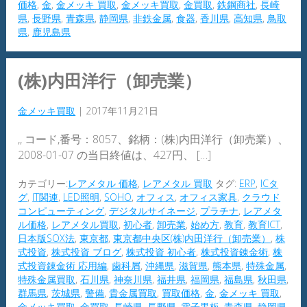
価格
,
金
,
金メッキ 買取
,
金メッキ買取
,
金買取
,
鉄鋼商社
,
長崎
県
,
長野県
,
青森県
,
静岡県
,
非鉄金属
,
食器
,
香川県
,
高知県
,
鳥取
県
,
鹿児島県
(株)内田洋行（卸売業）
金メッキ買取
|
2017年11月21日
,, コード,番号：8057、銘柄：(株)内田洋行（卸売業）、
2008-01-07 の当日終値は、427円、 […]
カテゴリー:
レアメタル 価格
,
レアメタル 買取
タグ:
ERP
,
ICタ
グ
,
IT関連
,
LED照明
,
SOHO
,
オフィス
,
オフィス家具
,
クラウド
コンピューティング
,
デジタルサイネージ
,
プラチナ
,
レアメタ
ル価格
,
レアメタル買取
,
初心者
,
卸売業
,
始め方
,
教育
,
教育ICT
,
日本版SOX法
,
東京都
,
東京都中央区(株)内田洋行（卸売業）
,
株
式投資
,
株式投資 ブログ
,
株式投資 初心者
,
株式投資錬金術
,
株
式投資錬金術 応用編
,
歯科屑
,
沖縄県
,
滋賀県
,
熊本県
,
特殊金属
,
特殊金属買取
,
石川県
,
神奈川県
,
福井県
,
福岡県
,
福島県
,
秋田県
,
群馬県
,
茨城県
,
警備
,
貴金属買取
,
買取価格
,
金
,
金メッキ 買取
,
金メッキ買取
,
金買取
,
長崎県
,
長野県
,
電子黒板
,
青森県
,
静岡県
,