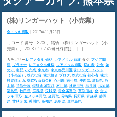
タグアーカイブ: 熊本県
(株)リンガーハット（小売業）
金メッキ買取
|
2017年11月23日
, ,, コード,番号：8200、銘柄：(株)リンガーハット（小
売業）、 2008-01-07 の当日終値は、 […]
カテゴリー:
レアメタル 価格
,
レアメタル 買取
タグ:
アジア関
連
,
プラチナ
,
レアメタル価格
,
レアメタル買取
,
初心者
,
外食
,
始
め方
,
宅配
,
小売業
,
東京都
,
東京都品川区(株)リンガーハット
（小売業）
,
株式投資
,
株式投資 ブログ
,
株式投資 初心者
,
株式
投資錬金術
,
株式投資錬金術 応用編
,
歯科屑
,
沖縄県
,
滋賀県
,
熊
本県
,
特殊金属
,
特殊金属買取
,
石川県
,
神奈川県
,
福井県
,
福岡県
,
福島県
,
秋田県
,
群馬県
,
茨城県
,
貴金属買取
,
買取価格
,
金
,
金メ
ッキ 買取
,
金メッキ買取
,
金買取
,
長崎県
,
長野県
,
青森県
,
静岡
県
,
非鉄金属
,
香川県
,
高知県
,
鳥取県
,
鹿児島県