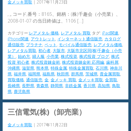
金メッキ買取
|
2017年11月23日
, ,, コード,番号：8165、銘柄：(株)千趣会（小売業）、
2008-01-07 の当日終値は、1106 […]
カテゴリー:
レアメタル 価格
,
レアメタル 買取
タグ:
iPad関連
,
iPhone関連
,
アウトレット
,
インターネット通信販売
,
カタログ
通信販売
,
プラチナ
,
ペット
,
モバイル通信販売
,
レアメタル価格
,
レアメタル買取
,
初心者
,
大阪市
,
大阪市北区同(株)千趣会（小売
業）
,
始め方
,
婦人服
,
小売業
,
株式投資
,
株式投資 ブログ
,
株式
投資 初心者
,
株式投資錬金術
,
株式投資錬金術 応用編
,
歯科屑
,
沖縄県
,
滋賀県
,
熊本県
,
特殊金属
,
特殊金属買取
,
石川県
,
神奈川
県
,
福井県
,
福岡県
,
福島県
,
秋田県
,
群馬県
,
茨城県
,
貴金属買取
,
買取価格
,
通信販売
,
金
,
金メッキ 買取
,
金メッキ買取
,
金買取
,
長崎県
,
長野県
,
青森県
,
静岡県
,
非鉄金属
,
香川県
,
高知県
,
鳥取
県
,
鹿児島県
三信電気(株)（卸売業）
金メッキ買取
|
2017年11月22日