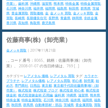
売業）
,
歯科屑
,
沖縄県
,
滋賀県
,
熊本県
,
特殊金属
,
特殊金属買取
,
石川県
,
神奈川県
,
福井県
,
福岡県
,
福島県
,
秋田県
,
群馬県
,
茨城
県
,
貴金属買取
,
買取価格
,
金
,
金メッキ 買取
,
金メッキ買取
,
金
買取
,
長崎県
,
長期優良住宅
,
長野県
,
青森県
,
静岡県
,
非鉄金属
,
香川県
,
高知県
,
鳥取県
,
鹿児島県
佐藤商事(株)（卸売業）
金メッキ買取
|
2017年11月21日
, ,, コード,番号：8065、銘柄：佐藤商事(株)（卸売
業）、 2008-01-07 の当日終値は、769 […]
カテゴリー:
レアメタル 価格
,
レアメタル 買取
タグ:
カラオケ
,
プラチナ
,
レアメタル価格
,
レアメタル買取
,
初心者
,
卸売業
,
始
め方
,
専門商社
,
日用品
,
東京都
,
東京都千代田佐藤商事(株)（卸
売業）
,
株式投資
,
株式投資 ブログ
,
株式投資 初心者
,
株式投資
錬金術
,
株式投資錬金術 応用編
,
歯科屑
,
沖縄県
,
滋賀県
,
熊本県
,
特殊金属
,
特殊金属買取
,
石川県
,
神奈川県
,
福井県
,
福岡県
,
福島
県
,
秋田県
,
群馬県
,
自動車部材・部品
,
茨城県
,
貴金属買取
,
買取