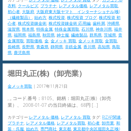
衣料
,
クールビズ
,
プラチナ
,
レアメタル価格
,
レアメタル買取
,
初心者
,
大阪府
,
大阪府東大阪ヤマト インターナショナル(株)
（繊維製品）
,
始め方
,
株式投資
,
株式投資 ブログ
,
株式投資 初
心者
,
株式投資錬金術
,
株式投資錬金術 応用編
,
歯科屑
,
沖縄県
,
滋賀県
,
熊本県
,
特殊金属
,
特殊金属買取
,
石川県
,
神奈川県
,
福井
県
,
福岡県
,
福島県
,
秋田県
,
紳士服
,
繊維製品
,
群馬県
,
茨城県
,
貴
金属買取
,
買取価格
,
金
,
金メッキ 買取
,
金メッキ買取
,
金買取
,
長崎県
,
長野県
,
青森県
,
静岡県
,
非鉄金属
,
香川県
,
高知県
,
鳥取
県
,
鹿児島県
堀田丸正(株)（卸売業）
金メッキ買取
|
2017年11月21日
, ,, コード,番号：8105、銘柄：堀田丸正(株)（卸売
業）、 2008-01-07 の当日終値は、68円 […]
カテゴリー:
レアメタル 価格
,
レアメタル 買取
タグ:
RIZAP関連
,
プラチナ
,
レアメタル価格
,
レアメタル買取
,
初心者
,
卸売業
,
和
装・呉服
,
始め方
,
専門商社
,
東京都
,
東京都中央区堀田丸正(株)