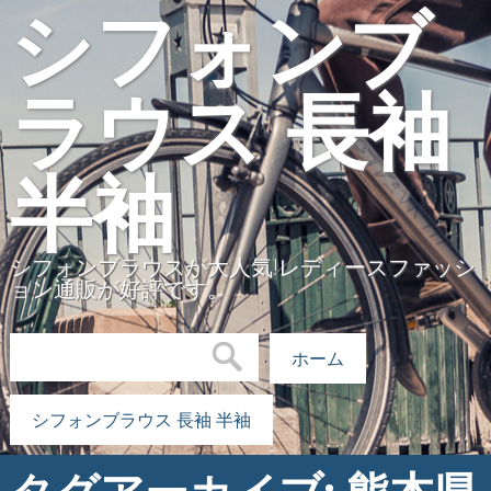
シフォンブ
ラウス 長袖
半袖
シフォンブラウスが大人気!レディースファッシ
ョン通販が好評です。
検索:
ホーム
シフォンブラウス 長袖 半袖