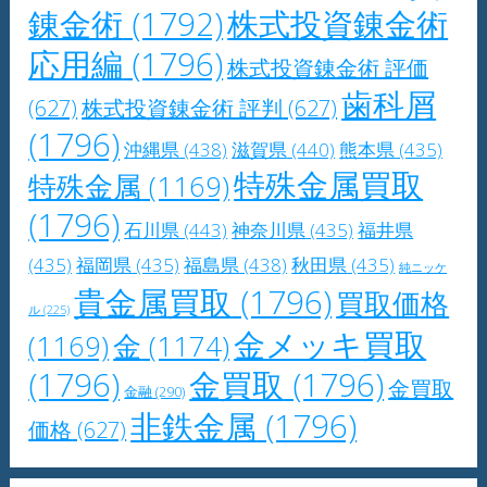
錬金術
(1792)
株式投資錬金術
応用編
(1796)
株式投資錬金術 評価
歯科屑
(627)
株式投資錬金術 評判
(627)
(1796)
沖縄県
(438)
滋賀県
(440)
熊本県
(435)
特殊金属買取
特殊金属
(1169)
(1796)
石川県
(443)
神奈川県
(435)
福井県
(435)
福岡県
(435)
福島県
(438)
秋田県
(435)
純ニッケ
貴金属買取
(1796)
買取価格
ル
(225)
金メッキ買取
(1169)
金
(1174)
(1796)
金買取
(1796)
金買取
金融
(290)
非鉄金属
(1796)
価格
(627)