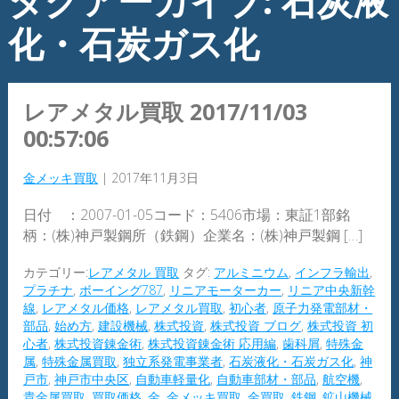
タグアーカイブ: 石炭液
化・石炭ガス化
レアメタル買取 2017/11/03
00:57:06
金メッキ買取
|
2017年11月3日
日付 ：2007-01-05コード：5406市場：東証1部銘
柄：(株)神戸製鋼所（鉄鋼）企業名：(株)神戸製鋼 […]
カテゴリー:
レアメタル 買取
タグ:
アルミニウム
,
インフラ輸出
,
プラチナ
,
ボーイング787
,
リニアモーターカー
,
リニア中央新幹
線
,
レアメタル価格
,
レアメタル買取
,
初心者
,
原子力発電部材・
部品
,
始め方
,
建設機械
,
株式投資
,
株式投資 ブログ
,
株式投資 初
心者
,
株式投資錬金術
,
株式投資錬金術 応用編
,
歯科屑
,
特殊金
属
,
特殊金属買取
,
独立系発電事業者
,
石炭液化・石炭ガス化
,
神
戸市
,
神戸市中央区
,
自動車軽量化
,
自動車部材・部品
,
航空機
,
貴金属買取
,
買取価格
,
金
,
金メッキ買取
,
金買取
,
鉄鋼
,
鉱山機械
,