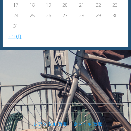
17
18
19
20
21
22
23
24
25
26
27
28
29
30
31
« 10月
レアメタル 買取
金メッキ 買取