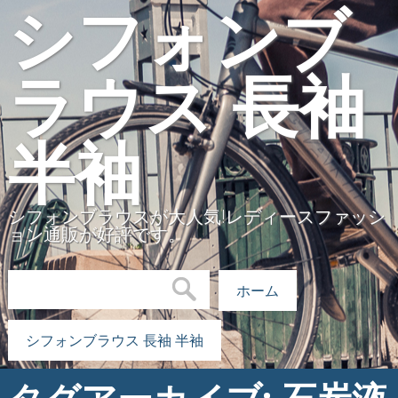
シフォンブ
ラウス 長袖
半袖
シフォンブラウスが大人気!レディースファッシ
ョン通販が好評です。
検索:
ホーム
シフォンブラウス 長袖 半袖