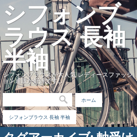
シフォンブ
ラウス 長袖
半袖
シフォンブラウスが大人気!レディースファッシ
ョン通販が好評です。
検索:
ホーム
シフォンブラウス 長袖 半袖