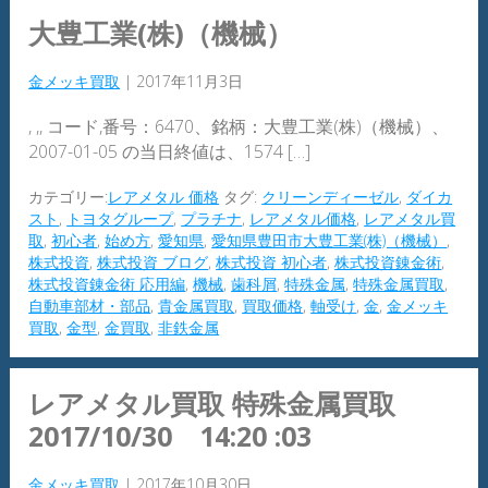
大豊工業(株)（機械）
金メッキ買取
|
2017年11月3日
, ,, コード,番号：6470、銘柄：大豊工業(株)（機械）、
2007-01-05 の当日終値は、1574 […]
カテゴリー:
レアメタル 価格
タグ:
クリーンディーゼル
,
ダイカ
スト
,
トヨタグループ
,
プラチナ
,
レアメタル価格
,
レアメタル買
取
,
初心者
,
始め方
,
愛知県
,
愛知県豊田市大豊工業(株)（機械）
,
株式投資
,
株式投資 ブログ
,
株式投資 初心者
,
株式投資錬金術
,
株式投資錬金術 応用編
,
機械
,
歯科屑
,
特殊金属
,
特殊金属買取
,
自動車部材・部品
,
貴金属買取
,
買取価格
,
軸受け
,
金
,
金メッキ
買取
,
金型
,
金買取
,
非鉄金属
レアメタル買取 特殊金属買取
2017/10/30 14:20 :03
金メッキ買取
|
2017年10月30日