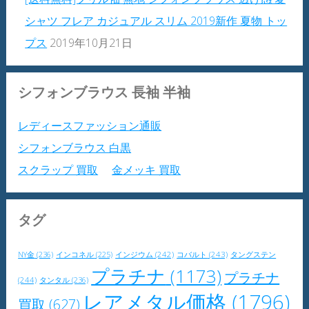
シャツ フレア カジュアル スリム 2019新作 夏物 トッ
プス
2019年10月21日
シフォンブラウス 長袖 半袖
レディースファッション通販
シフォンブラウス 白黒
スクラップ 買取
金メッキ 買取
タグ
NY金
(236)
インジウム
(242)
コバルト
(243)
タングステン
インコネル
(225)
プラチナ
(1173)
プラチナ
(244)
タンタル
(236)
レアメタル価格
(1796)
買取
(627)