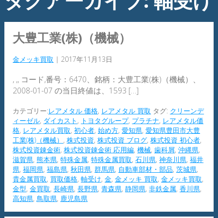
タグアーカイブ: 軸受け
大豊工業(株)（機械）
金メッキ買取
|
2017年11月13日
, ,, コード,番号：6470、銘柄：大豊工業(株)（機械）、
2008-01-07 の当日終値は、1593 […]
カテゴリー:
レアメタル 価格
,
レアメタル 買取
タグ:
クリーンデ
ィーゼル
,
ダイカスト
,
トヨタグループ
,
プラチナ
,
レアメタル価
格
,
レアメタル買取
,
初心者
,
始め方
,
愛知県
,
愛知県豊田市大豊
工業(株)（機械）
,
株式投資
,
株式投資 ブログ
,
株式投資 初心者
,
株式投資錬金術
,
株式投資錬金術 応用編
,
機械
,
歯科屑
,
沖縄県
,
滋賀県
,
熊本県
,
特殊金属
,
特殊金属買取
,
石川県
,
神奈川県
,
福井
県
,
福岡県
,
福島県
,
秋田県
,
群馬県
,
自動車部材・部品
,
茨城県
,
貴金属買取
,
買取価格
,
軸受け
,
金
,
金メッキ 買取
,
金メッキ買取
,
金型
,
金買取
,
長崎県
,
長野県
,
青森県
,
静岡県
,
非鉄金属
,
香川県
,
高知県
,
鳥取県
,
鹿児島県