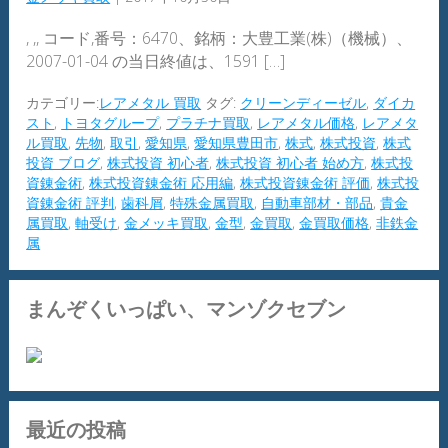
, ,, コード,番号：6470、銘柄：大豊工業(株)（機械）、
2007-01-04 の当日終値は、1591 […]
カテゴリー:
レアメタル 買取
タグ:
クリーンディーゼル
,
ダイカ
スト
,
トヨタグループ
,
プラチナ買取
,
レアメタル価格
,
レアメタ
ル買取
,
先物
,
取引
,
愛知県
,
愛知県豊田市
,
株式
,
株式投資
,
株式
投資 ブログ
,
株式投資 初心者
,
株式投資 初心者 始め方
,
株式投
資錬金術
,
株式投資錬金術 応用編
,
株式投資錬金術 評価
,
株式投
資錬金術 評判
,
歯科屑
,
特殊金属買取
,
自動車部材・部品
,
貴金
属買取
,
軸受け
,
金メッキ買取
,
金型
,
金買取
,
金買取価格
,
非鉄金
属
まんぞくいっぱい、マンゾクセブン
最近の投稿