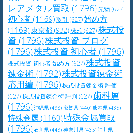
レアメタル買取
(1796)
先物
(627)
初心者
(1169)
始め方
取引
(627)
株式投
(1169)
東京都
(932)
株式
(627)
資
(1796)
株式投資 ブログ
(1796)
株式投資 初心者
(1796)
株式投資
株式投資 初心者 始め方
(627)
錬金術
(1792)
株式投資錬金術
応用編
(1796)
株式投資錬金術 評価
歯科屑
(627)
株式投資錬金術 評判
(627)
(1796)
沖縄県
(438)
滋賀県
(440)
熊本県
(435)
特殊金属買取
特殊金属
(1169)
(1796)
石川県
(443)
神奈川県
(435)
福井県