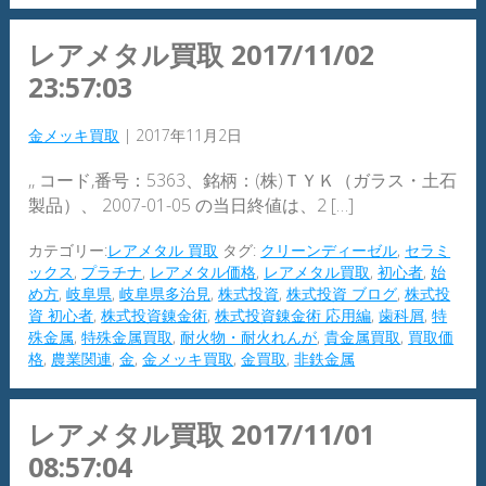
レアメタル買取 2017/11/02
23:57:03
金メッキ買取
|
2017年11月2日
,, コード,番号：5363、銘柄：(株)ＴＹＫ（ガラス・土石
製品）、 2007-01-05 の当日終値は、2 […]
カテゴリー:
レアメタル 買取
タグ:
クリーンディーゼル
,
セラミ
ックス
,
プラチナ
,
レアメタル価格
,
レアメタル買取
,
初心者
,
始
め方
,
岐阜県
,
岐阜県多治見
,
株式投資
,
株式投資 ブログ
,
株式投
資 初心者
,
株式投資錬金術
,
株式投資錬金術 応用編
,
歯科屑
,
特
殊金属
,
特殊金属買取
,
耐火物・耐火れんが
,
貴金属買取
,
買取価
格
,
農業関連
,
金
,
金メッキ買取
,
金買取
,
非鉄金属
レアメタル買取 2017/11/01
08:57:04