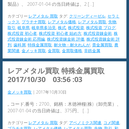
製品）、 2007-01-04 の当日終値は、2 […]
カテゴリー:
レアメタル 買取
タグ:
クリーンディーゼル
,
セラミ
ックス
,
プラチナ買取
,
レアメタル価格
,
レアメタル買取
,
先物
,
取引
,
岐阜県
,
岐阜県多治見
,
株式
,
株式投資
,
株式投資 ブログ
,
株式投資 初心者
,
株式投資 初心者 始め方
,
株式投資錬金術
,
株
式投資錬金術 応用編
,
株式投資錬金術 評価
,
株式投資錬金術 評
判
,
歯科屑
,
特殊金属買取
,
耐火物・耐火れんが
,
貴金属買取
,
農
業関連
,
金メッキ買取
,
金買取
,
金買取価格
,
非鉄金属
レアメタル買取 特殊金属買取
2017/10/30 03:56 :03
金メッキ買取
|
2017年10月30日
,, コード,番号：2700、銘柄：木徳神糧(株)（卸売業）、
2007-01-04 の当日終値は、375円、 […]
カテゴリー:
レアメタル 買取
タグ:
アベノミクス関連
,
コメ関連
,
プラチナ買取
,
レアメタル価格
,
レアメタル買取
,
先物
,
取引
,
和