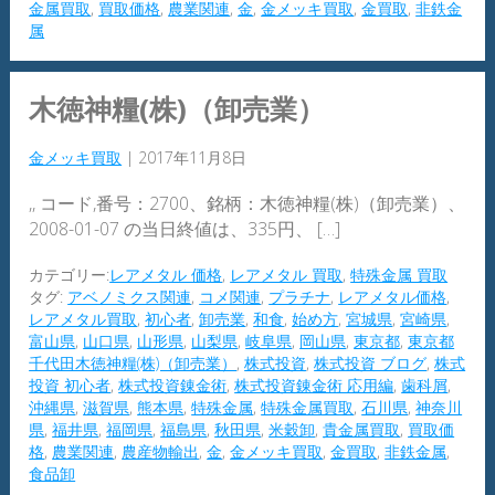
金属買取
,
買取価格
,
農業関連
,
金
,
金メッキ買取
,
金買取
,
非鉄金
属
木徳神糧(株)（卸売業）
金メッキ買取
|
2017年11月8日
,, コード,番号：2700、銘柄：木徳神糧(株)（卸売業）、
2008-01-07 の当日終値は、335円、 […]
カテゴリー:
レアメタル 価格
,
レアメタル 買取
,
特殊金属 買取
タグ:
アベノミクス関連
,
コメ関連
,
プラチナ
,
レアメタル価格
,
レアメタル買取
,
初心者
,
卸売業
,
和食
,
始め方
,
宮城県
,
宮崎県
,
富山県
,
山口県
,
山形県
,
山梨県
,
岐阜県
,
岡山県
,
東京都
,
東京都
千代田木徳神糧(株)（卸売業）
,
株式投資
,
株式投資 ブログ
,
株式
投資 初心者
,
株式投資錬金術
,
株式投資錬金術 応用編
,
歯科屑
,
沖縄県
,
滋賀県
,
熊本県
,
特殊金属
,
特殊金属買取
,
石川県
,
神奈川
県
,
福井県
,
福岡県
,
福島県
,
秋田県
,
米穀卸
,
貴金属買取
,
買取価
格
,
農業関連
,
農産物輸出
,
金
,
金メッキ買取
,
金買取
,
非鉄金属
,
食品卸