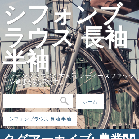
シフォンブ
ラウス 長袖
半袖
シフォンブラウスが大人気!レディースファッシ
ョン通販が好評です。
検索:
ホーム
シフォンブラウス 長袖 半袖