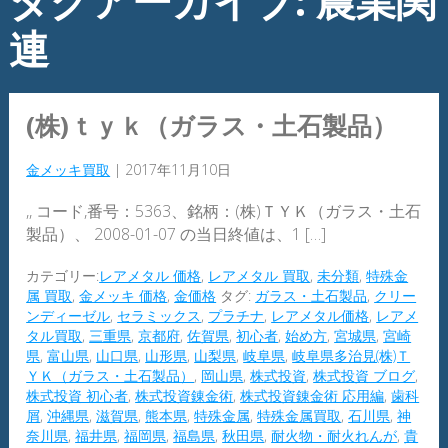
タグアーカイブ: 農業関
連
(株)ｔｙｋ（ガラス・土石製品）
金メッキ買取
|
2017年11月10日
,, コード,番号：5363、銘柄：(株)ＴＹＫ（ガラス・土石
製品）、 2008-01-07 の当日終値は、1 […]
カテゴリー:
レアメタル 価格
,
レアメタル 買取
,
未分類
,
特殊金
属 買取
,
金メッキ 価格
,
金価格
タグ:
ガラス・土石製品
,
クリー
ンディーゼル
,
セラミックス
,
プラチナ
,
レアメタル価格
,
レアメ
タル買取
,
三重県
,
京都府
,
佐賀県
,
初心者
,
始め方
,
宮城県
,
宮崎
県
,
富山県
,
山口県
,
山形県
,
山梨県
,
岐阜県
,
岐阜県多治見(株)Ｔ
ＹＫ（ガラス・土石製品）
,
岡山県
,
株式投資
,
株式投資 ブログ
,
株式投資 初心者
,
株式投資錬金術
,
株式投資錬金術 応用編
,
歯科
屑
,
沖縄県
,
滋賀県
,
熊本県
,
特殊金属
,
特殊金属買取
,
石川県
,
神
奈川県
,
福井県
,
福岡県
,
福島県
,
秋田県
,
耐火物・耐火れんが
,
貴