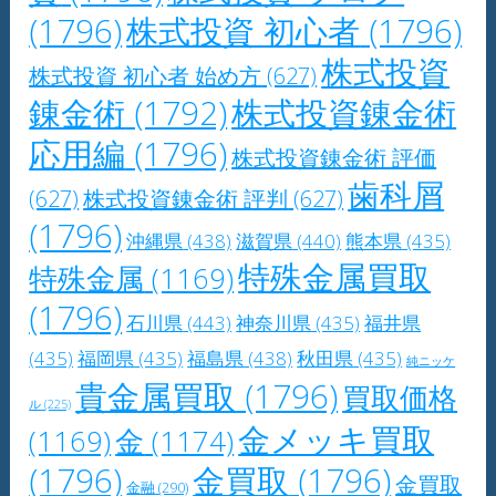
(1796)
株式投資 初心者
(1796)
株式投資
株式投資 初心者 始め方
(627)
錬金術
(1792)
株式投資錬金術
応用編
(1796)
株式投資錬金術 評価
歯科屑
(627)
株式投資錬金術 評判
(627)
(1796)
沖縄県
(438)
滋賀県
(440)
熊本県
(435)
特殊金属買取
特殊金属
(1169)
(1796)
石川県
(443)
神奈川県
(435)
福井県
(435)
福岡県
(435)
福島県
(438)
秋田県
(435)
純ニッケ
貴金属買取
(1796)
買取価格
ル
(225)
金メッキ買取
(1169)
金
(1174)
(1796)
金買取
(1796)
金買取
金融
(290)