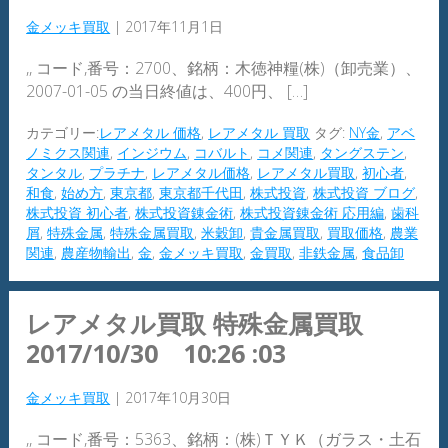
金メッキ買取
|
2017年11月1日
,, コード,番号：2700、銘柄：木徳神糧(株)（卸売業）、
2007-01-05 の当日終値は、400円、 […]
カテゴリー:
レアメタル 価格
,
レアメタル 買取
タグ:
NY金
,
アベ
ノミクス関連
,
インジウム
,
コバルト
,
コメ関連
,
タングステン
,
タンタル
,
プラチナ
,
レアメタル価格
,
レアメタル買取
,
初心者
,
和食
,
始め方
,
東京都
,
東京都千代田
,
株式投資
,
株式投資 ブログ
,
株式投資 初心者
,
株式投資錬金術
,
株式投資錬金術 応用編
,
歯科
屑
,
特殊金属
,
特殊金属買取
,
米穀卸
,
貴金属買取
,
買取価格
,
農業
関連
,
農産物輸出
,
金
,
金メッキ買取
,
金買取
,
非鉄金属
,
食品卸
レアメタル買取 特殊金属買取
2017/10/30 10:26 :03
金メッキ買取
|
2017年10月30日
,, コード,番号：5363、銘柄：(株)ＴＹＫ（ガラス・土石