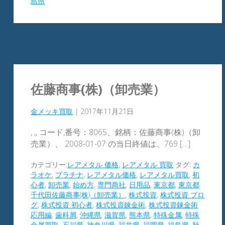
島県
佐藤商事(株)（卸売業）
金メッキ買取
|
2017年11月21日
, ,, コード,番号：8065、銘柄：佐藤商事(株)（卸
売業）、 2008-01-07 の当日終値は、769 […]
カテゴリー:
レアメタル 価格
,
レアメタル 買取
タグ:
カ
ラオケ
,
プラチナ
,
レアメタル価格
,
レアメタル買取
,
初
心者
,
卸売業
,
始め方
,
専門商社
,
日用品
,
東京都
,
東京都
千代田佐藤商事(株)（卸売業）
,
株式投資
,
株式投資 ブロ
グ
,
株式投資 初心者
,
株式投資錬金術
,
株式投資錬金術
応用編
,
歯科屑
,
沖縄県
,
滋賀県
,
熊本県
,
特殊金属
,
特殊
金属買取
,
石川県
,
神奈川県
,
福井県
,
福岡県
,
福島県
,
秋