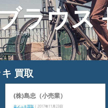
ブラウス 
ション通販が好評です。
キ 買取
(株)島忠（小売業）
金メッキ買取
|
2017年11月23日