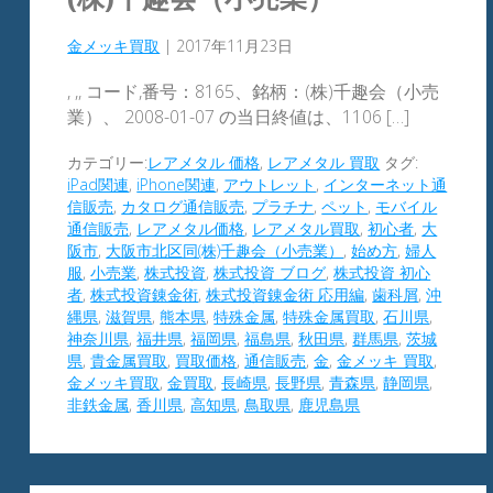
金メッキ買取
|
2017年11月23日
, ,, コード,番号：8165、銘柄：(株)千趣会（小売
業）、 2008-01-07 の当日終値は、1106 […]
カテゴリー:
レアメタル 価格
,
レアメタル 買取
タグ:
iPad関連
,
iPhone関連
,
アウトレット
,
インターネット通
信販売
,
カタログ通信販売
,
プラチナ
,
ペット
,
モバイル
通信販売
,
レアメタル価格
,
レアメタル買取
,
初心者
,
大
阪市
,
大阪市北区同(株)千趣会（小売業）
,
始め方
,
婦人
服
,
小売業
,
株式投資
,
株式投資 ブログ
,
株式投資 初心
者
,
株式投資錬金術
,
株式投資錬金術 応用編
,
歯科屑
,
沖
縄県
,
滋賀県
,
熊本県
,
特殊金属
,
特殊金属買取
,
石川県
,
神奈川県
,
福井県
,
福岡県
,
福島県
,
秋田県
,
群馬県
,
茨城
県
,
貴金属買取
,
買取価格
,
通信販売
,
金
,
金メッキ 買取
,
金メッキ買取
,
金買取
,
長崎県
,
長野県
,
青森県
,
静岡県
,
非鉄金属
,
香川県
,
高知県
,
鳥取県
,
鹿児島県