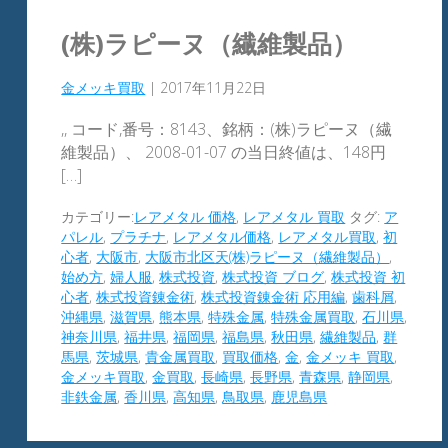
(株)ラピーヌ（繊維製品）
金メッキ買取
|
2017年11月22日
,, コード,番号：8143、銘柄：(株)ラピーヌ（繊
維製品）、 2008-01-07 の当日終値は、148円
[…]
カテゴリー:
レアメタル 価格
,
レアメタル 買取
タグ:
ア
パレル
,
プラチナ
,
レアメタル価格
,
レアメタル買取
,
初
心者
,
大阪市
,
大阪市北区天(株)ラピーヌ（繊維製品）
,
始め方
,
婦人服
,
株式投資
,
株式投資 ブログ
,
株式投資 初
心者
,
株式投資錬金術
,
株式投資錬金術 応用編
,
歯科屑
,
沖縄県
,
滋賀県
,
熊本県
,
特殊金属
,
特殊金属買取
,
石川県
,
神奈川県
,
福井県
,
福岡県
,
福島県
,
秋田県
,
繊維製品
,
群
馬県
,
茨城県
,
貴金属買取
,
買取価格
,
金
,
金メッキ 買取
,
金メッキ買取
,
金買取
,
長崎県
,
長野県
,
青森県
,
静岡県
,
非鉄金属
,
香川県
,
高知県
,
鳥取県
,
鹿児島県