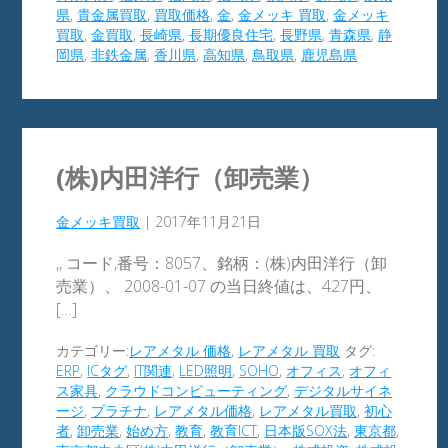
県
,
貴金属買取
,
買取価格
,
金
,
金メッキ 買取
,
金メッキ
買取
,
金買取
,
長崎県
,
長期優良住宅
,
長野県
,
青森県
,
静
岡県
,
非鉄金属
,
香川県
,
高知県
,
鳥取県
,
鹿児島県
(株)内田洋行（卸売業）
金メッキ買取
|
2017年11月21日
,, コード,番号：8057、銘柄：(株)内田洋行（卸
売業）、 2008-01-07 の当日終値は、427円、
[…]
カテゴリー:
レアメタル 価格
,
レアメタル 買取
タグ:
ERP
,
ICタグ
,
IT関連
,
LED照明
,
SOHO
,
オフィス
,
オフィ
ス家具
,
クラウドコンピューティング
,
デジタルサイネ
ージ
,
プラチナ
,
レアメタル価格
,
レアメタル買取
,
初心
者
,
卸売業
,
始め方
,
教育
,
教育ICT
,
日本版SOX法
,
東京都
,