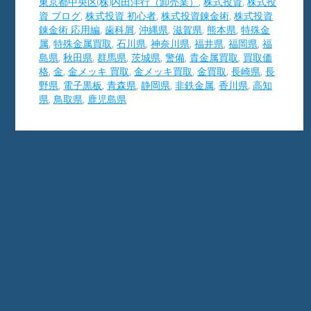
東京都中央区(株)内田洋行（卸売業）
,
株式投資
,
株式投
資 ブログ
,
株式投資 初心者
,
株式投資錬金術
,
株式投資
錬金術 応用編
,
歯科屑
,
沖縄県
,
滋賀県
,
熊本県
,
特殊金
属
,
特殊金属買取
,
石川県
,
神奈川県
,
福井県
,
福岡県
,
福
島県
,
秋田県
,
群馬県
,
茨城県
,
警備
,
貴金属買取
,
買取価
格
,
金
,
金メッキ 買取
,
金メッキ買取
,
金買取
,
長崎県
,
長
野県
,
電子黒板
,
青森県
,
静岡県
,
非鉄金属
,
香川県
,
高知
県
,
鳥取県
,
鹿児島県