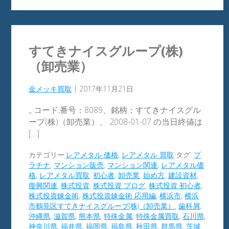
すてきナイスグループ(株)
（卸売業）
金メッキ買取
|
2017年11月21日
,, コード,番号：8089、銘柄：すてきナイスグル
ープ(株)（卸売業）、 2008-01-07 の当日終値は
[…]
カテゴリー:
レアメタル 価格
,
レアメタル 買取
タグ:
プ
ラチナ
,
マンション販売
,
マンション関連
,
レアメタル価
格
,
レアメタル買取
,
初心者
,
卸売業
,
始め方
,
建設資材
,
復興関連
,
株式投資
,
株式投資 ブログ
,
株式投資 初心者
,
株式投資錬金術
,
株式投資錬金術 応用編
,
横浜市
,
横浜
市鶴見区すてきナイスグループ(株)（卸売業）
,
歯科屑
,
沖縄県
,
滋賀県
,
熊本県
,
特殊金属
,
特殊金属買取
,
石川県
,
神奈川県
,
福井県
,
福岡県
,
福島県
,
秋田県
,
群馬県
,
茨城