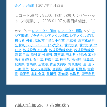
金メッキ買取
|
2017年11月23日
, ,, コード,番号：8200、銘柄：(株)リンガーハッ
ト（小売業）、 2008-01-07 の当日終値は、 […]
カテゴリー:
レアメタル 価格
,
レアメタル 買取
タグ:
ア
ジア関連
,
プラチナ
,
レアメタル価格
,
レアメタル買取
,
初心者
,
外食
,
始め方
,
宅配
,
小売業
,
東京都
,
東京都品川
区(株)リンガーハット（小売業）
,
株式投資
,
株式投資 ブ
ログ
,
株式投資 初心者
,
株式投資錬金術
,
株式投資錬金
術 応用編
,
歯科屑
,
沖縄県
,
滋賀県
,
熊本県
,
特殊金属
,
特
殊金属買取
,
石川県
,
神奈川県
,
福井県
,
福岡県
,
福島県
,
秋田県
,
群馬県
,
茨城県
,
貴金属買取
,
買取価格
,
金
,
金メ
ッキ 買取
,
金メッキ買取
,
金買取
,
長崎県
,
長野県
,
青森
県
,
静岡県
,
非鉄金属
,
香川県
,
高知県
,
鳥取県
,
鹿児島県
(株)千趣会（小売業）