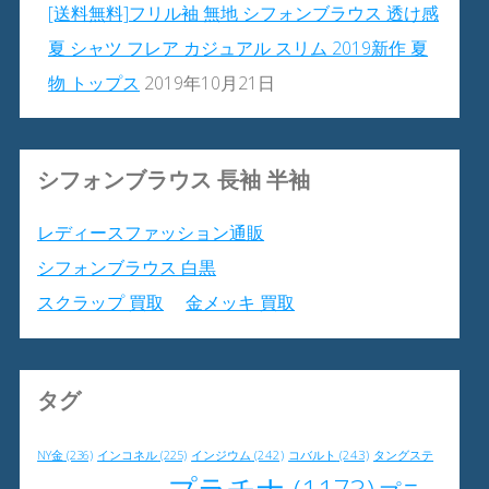
[送料無料]フリル袖 無地 シフォンブラウス 透け感
夏 シャツ フレア カジュアル スリム 2019新作 夏
物 トップス
2019年10月21日
シフォンブラウス 長袖 半袖
レディースファッション通販
シフォンブラウス 白黒
スクラップ 買取
金メッキ 買取
タグ
NY金
(236)
インジウム
(242)
コバルト
(243)
タングステ
インコネル
(225)