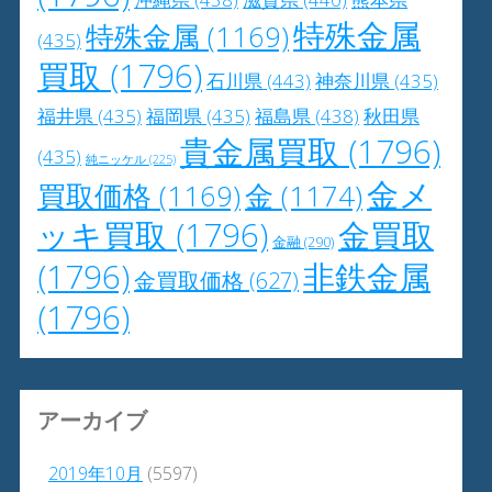
特殊金属
特殊金属
(1169)
(435)
買取
(1796)
石川県
(443)
神奈川県
(435)
福井県
(435)
福岡県
(435)
福島県
(438)
秋田県
貴金属買取
(1796)
(435)
純ニッケル
(225)
金メ
買取価格
(1169)
金
(1174)
ッキ買取
(1796)
金買取
金融
(290)
(1796)
非鉄金属
金買取価格
(627)
(1796)
アーカイブ
2019年10月
(5597)