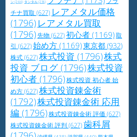
プラチナ
(1173)
プラ
ン
(244)
タンタル
(236)
レアメタル価格
チナ買取
(627)
(1796)
レアメタル買取
(1796)
初心者
(1169)
先物
(627)
取
始め方
(1169)
東京都
(932)
引
(627)
株式投資
(1796)
株式
株式
(627)
投資 ブログ
(1796)
株式投資
初心者
(1796)
株式投資 初心者 始
株式投資錬金術
め方
(627)
(1792)
株式投資錬金術 応用
編
(1796)
株式投資錬金術 評価
(627)
歯科屑
株式投資錬金術 評判
(627)
(1796)
沖縄県
(438)
滋賀県
(440)
熊本県