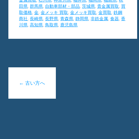
田県
,
群馬県
,
自動車部材・部品
,
茨城県
,
貴金属買取
,
買
取価格
,
金
,
金メッキ 買取
,
金メッキ買取
,
金買取
,
鉄鋼
商社
,
長崎県
,
長野県
,
青森県
,
静岡県
,
非鉄金属
,
食器
,
香
川県
,
高知県
,
鳥取県
,
鹿児島県
←
古い方へ