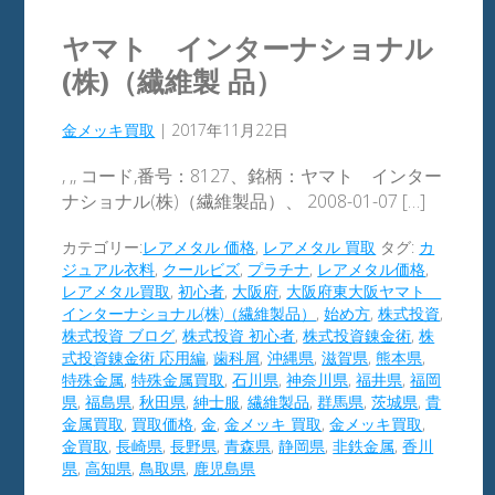
ヤマト インターナショナル
(株)（繊維製 品）
金メッキ買取
|
2017年11月22日
, ,, コード,番号：8127、銘柄：ヤマト インター
ナショナル(株)（繊維製品）、 2008-01-07 […]
カテゴリー:
レアメタル 価格
,
レアメタル 買取
タグ:
カ
ジュアル衣料
,
クールビズ
,
プラチナ
,
レアメタル価格
,
レアメタル買取
,
初心者
,
大阪府
,
大阪府東大阪ヤマト
インターナショナル(株)（繊維製品）
,
始め方
,
株式投資
,
株式投資 ブログ
,
株式投資 初心者
,
株式投資錬金術
,
株
式投資錬金術 応用編
,
歯科屑
,
沖縄県
,
滋賀県
,
熊本県
,
特殊金属
,
特殊金属買取
,
石川県
,
神奈川県
,
福井県
,
福岡
県
,
福島県
,
秋田県
,
紳士服
,
繊維製品
,
群馬県
,
茨城県
,
貴
金属買取
,
買取価格
,
金
,
金メッキ 買取
,
金メッキ買取
,
金買取
,
長崎県
,
長野県
,
青森県
,
静岡県
,
非鉄金属
,
香川
県
,
高知県
,
鳥取県
,
鹿児島県