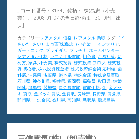
,, コード,番号：8184、銘柄：(株)島忠（小売
業）、 2008-01-07 の当日終値は、3010円、出
[…]
カテゴリー:
レアメタル 価格
,
レアメタル 買取
タグ:
DIY
,
さいた
,
さいたま市西(株)島忠（小売業）
,
インテリア
,
ガーデニング
,
ブライダル
,
プラチナ
,
ホームセンター
,
レアメタル価格
,
レアメタル買取
,
初心者
,
台風対策
,
始
め方
,
家具
,
小売業
,
株式投資
,
株式投資 ブログ
,
株式投
資 初心者
,
株式投資錬金術
,
株式投資錬金術 応用編
,
歯
科屑
,
沖縄県
,
滋賀県
,
熊本県
,
特殊金属
,
特殊金属買取
,
石川県
,
神奈川県
,
福井県
,
福岡県
,
福島県
,
秋田県
,
結婚
関連
,
群馬県
,
茨城県
,
貴金属買取
,
買取価格
,
金
,
金メッ
キ 買取
,
金メッキ買取
,
金買取
,
長崎県
,
長野県
,
青森県
,
静岡県
,
非鉄金属
,
香川県
,
高知県
,
鳥取県
,
鹿児島県
三信電気(株)（卸売業）