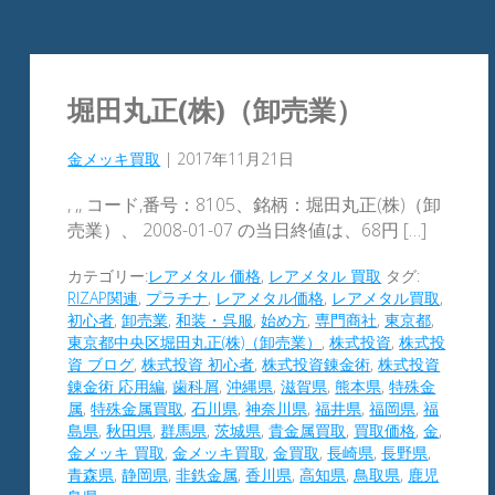
堀田丸正(株)（卸売業）
金メッキ買取
|
2017年11月21日
, ,, コード,番号：8105、銘柄：堀田丸正(株)（卸
売業）、 2008-01-07 の当日終値は、68円 […]
カテゴリー:
レアメタル 価格
,
レアメタル 買取
タグ:
RIZAP関連
,
プラチナ
,
レアメタル価格
,
レアメタル買取
,
初心者
,
卸売業
,
和装・呉服
,
始め方
,
専門商社
,
東京都
,
東京都中央区堀田丸正(株)（卸売業）
,
株式投資
,
株式投
資 ブログ
,
株式投資 初心者
,
株式投資錬金術
,
株式投資
錬金術 応用編
,
歯科屑
,
沖縄県
,
滋賀県
,
熊本県
,
特殊金
属
,
特殊金属買取
,
石川県
,
神奈川県
,
福井県
,
福岡県
,
福
島県
,
秋田県
,
群馬県
,
茨城県
,
貴金属買取
,
買取価格
,
金
,
金メッキ 買取
,
金メッキ買取
,
金買取
,
長崎県
,
長野県
,
青森県
,
静岡県
,
非鉄金属
,
香川県
,
高知県
,
鳥取県
,
鹿児