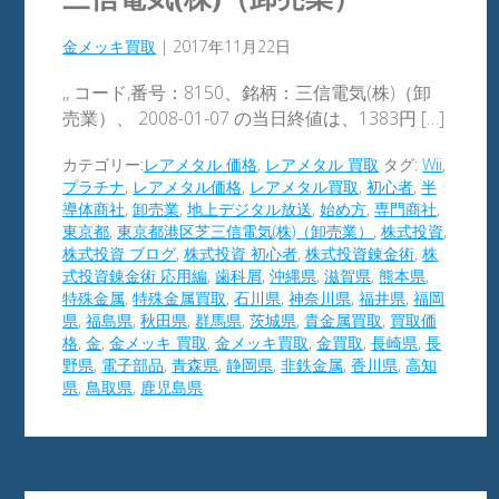
金メッキ買取
|
2017年11月22日
,, コード,番号：8150、銘柄：三信電気(株)（卸
売業）、 2008-01-07 の当日終値は、1383円 […]
カテゴリー:
レアメタル 価格
,
レアメタル 買取
タグ:
Wii
,
プラチナ
,
レアメタル価格
,
レアメタル買取
,
初心者
,
半
導体商社
,
卸売業
,
地上デジタル放送
,
始め方
,
専門商社
,
東京都
,
東京都港区芝三信電気(株)（卸売業）
,
株式投資
,
株式投資 ブログ
,
株式投資 初心者
,
株式投資錬金術
,
株
式投資錬金術 応用編
,
歯科屑
,
沖縄県
,
滋賀県
,
熊本県
,
特殊金属
,
特殊金属買取
,
石川県
,
神奈川県
,
福井県
,
福岡
県
,
福島県
,
秋田県
,
群馬県
,
茨城県
,
貴金属買取
,
買取価
格
,
金
,
金メッキ 買取
,
金メッキ買取
,
金買取
,
長崎県
,
長
野県
,
電子部品
,
青森県
,
静岡県
,
非鉄金属
,
香川県
,
高知
県
,
鳥取県
,
鹿児島県