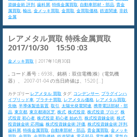
資錬金術 評判
,
歯科屑
,
特殊金属買取
,
自動車部材・部品
,
貴金
属買取
,
輸出
,
金メッキ買取
,
金買取
,
金買取価格
,
鉄道関連
,
非鉄
金属
レアメタル買取 特殊金属買取
2017/10/30 15:50 :03
金メッキ買取
|
2017年10月30日
,, コード,番号：6938、銘柄：双信電機(株)（電気機
器）、 2007-01-04 の当日終値は、1520 […]
カテゴリー:
レアメタル 買取
タグ:
コンデンサー
,
プラグインハ
イブリッド車
,
プラチナ買取
,
レアメタル価格
,
レアメタル買取
,
先物
,
半導体製造装置
,
取引
,
太陽光発電関連
,
携帯電話部材・部
品
,
東京都
,
東京都港区芝
,
株式
,
株式投資
,
株式投資 ブログ
,
株
式投資 初心者
,
株式投資 初心者 始め方
,
株式投資錬金術
,
株式
投資錬金術 応用編
,
株式投資錬金術 評価
,
株式投資錬金術 評判
,
歯科屑
,
特殊金属買取
,
自動車部材・部品
,
貴金属買取
,
金メッキ
買取
,
金買取
,
金買取価格
,
鉄道関連
,
電子部品
,
電気機器
,
電気自