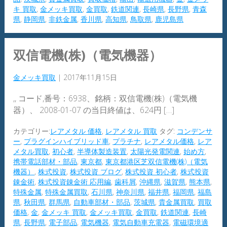
キ 買取
,
金メッキ買取
,
金買取
,
鉄道関連
,
長崎県
,
長野県
,
青森
県
,
静岡県
,
非鉄金属
,
香川県
,
高知県
,
鳥取県
,
鹿児島県
双信電機(株)（電気機器）
金メッキ買取
|
2017年11月15日
,, コード,番号：6938、銘柄：双信電機(株)（電気機
器）、 2008-01-07 の当日終値は、624円 […]
カテゴリー:
レアメタル 価格
,
レアメタル 買取
タグ:
コンデンサ
ー
,
プラグインハイブリッド車
,
プラチナ
,
レアメタル価格
,
レア
メタル買取
,
初心者
,
半導体製造装置
,
太陽光発電関連
,
始め方
,
携帯電話部材・部品
,
東京都
,
東京都港区芝双信電機(株)（電気
機器）
,
株式投資
,
株式投資 ブログ
,
株式投資 初心者
,
株式投資
錬金術
,
株式投資錬金術 応用編
,
歯科屑
,
沖縄県
,
滋賀県
,
熊本県
,
特殊金属
,
特殊金属買取
,
石川県
,
神奈川県
,
福井県
,
福岡県
,
福島
県
,
秋田県
,
群馬県
,
自動車部材・部品
,
茨城県
,
貴金属買取
,
買取
価格
,
金
,
金メッキ 買取
,
金メッキ買取
,
金買取
,
鉄道関連
,
長崎
県
,
長野県
,
電子部品
,
電気機器
,
電気自動車充電器
,
電磁環境適