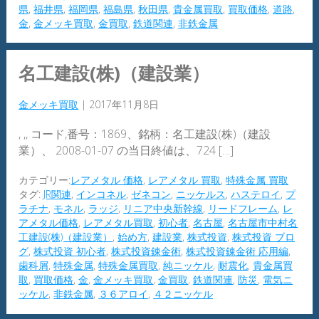
県
,
福井県
,
福岡県
,
福島県
,
秋田県
,
貴金属買取
,
買取価格
,
道路
,
金
,
金メッキ買取
,
金買取
,
鉄道関連
,
非鉄金属
名工建設(株)（建設業）
金メッキ買取
|
2017年11月8日
, ,, コード,番号：1869、銘柄：名工建設(株)（建設
業）、 2008-01-07 の当日終値は、724 […]
カテゴリー:
レアメタル 価格
,
レアメタル 買取
,
特殊金属 買取
タグ:
JR関連
,
インコネル
,
ゼネコン
,
ニッケルス
,
ハステロイ
,
プ
ラチナ
,
モネル
,
ラッジ
,
リニア中央新幹線
,
リードフレーム
,
レ
アメタル価格
,
レアメタル買取
,
初心者
,
名古屋
,
名古屋市中村名
工建設(株)（建設業）
,
始め方
,
建設業
,
株式投資
,
株式投資 ブロ
グ
,
株式投資 初心者
,
株式投資錬金術
,
株式投資錬金術 応用編
,
歯科屑
,
特殊金属
,
特殊金属買取
,
純ニッケル
,
耐震化
,
貴金属買
取
,
買取価格
,
金
,
金メッキ買取
,
金買取
,
鉄道関連
,
防災
,
電気ニ
ッケル
,
非鉄金属
,
３６アロイ
,
４２ニッケル