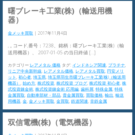
曙ブレーキ工業(株)（輸送用機
器）
金メッキ買取
|
2017年11月4日
, ,, コード,番号：7238、銘柄：曙ブレーキ工業(株)（輸
送用機器）、 2007-01-05 の当日終値 […]
カテゴリー:
レアメタル 価格
タグ:
インドネシア関連
,
プラチナ
,
リニア中央新幹線
,
レアメタル価格
,
レアメタル買取
,
円安メリ
ット
,
初心者
,
埼玉県
,
埼玉県羽生市曙ブレーキ工業(株)（輸送用
機器）
,
始め方
,
株式投資
,
株式投資 ブログ
,
株式投資 初心者
,
株
式投資錬金術
,
株式投資錬金術 応用編
,
歯科屑
,
特殊金属
,
特殊
金属買取
,
自動車部材・部品
,
貴金属買取
,
買取価格
,
輸出
,
輸送
用機器
,
金
,
金メッキ買取
,
金買取
,
鉄道関連
,
非鉄金属
双信電機(株)（電気機器）