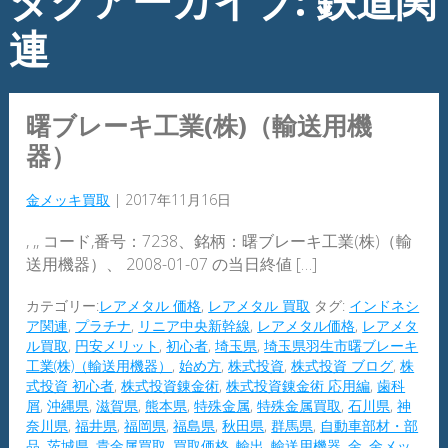
タグアーカイブ: 鉄道関
連
曙ブレーキ工業(株)（輸送用機
器）
金メッキ買取
|
2017年11月16日
, ,, コード,番号：7238、銘柄：曙ブレーキ工業(株)（輸
送用機器）、 2008-01-07 の当日終値 […]
カテゴリー:
レアメタル 価格
,
レアメタル 買取
タグ:
インドネシ
ア関連
,
プラチナ
,
リニア中央新幹線
,
レアメタル価格
,
レアメタ
ル買取
,
円安メリット
,
初心者
,
埼玉県
,
埼玉県羽生市曙ブレーキ
工業(株)（輸送用機器）
,
始め方
,
株式投資
,
株式投資 ブログ
,
株
式投資 初心者
,
株式投資錬金術
,
株式投資錬金術 応用編
,
歯科
屑
,
沖縄県
,
滋賀県
,
熊本県
,
特殊金属
,
特殊金属買取
,
石川県
,
神
奈川県
,
福井県
,
福岡県
,
福島県
,
秋田県
,
群馬県
,
自動車部材・部
品
,
茨城県
,
貴金属買取
,
買取価格
,
輸出
,
輸送用機器
,
金
,
金メッ