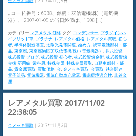
金メッキ買取
|
2017年11月4日
,, コード,番号：6938、銘柄：双信電機(株)（電気機
器）、 2007-01-05 の当日終値は、1508 […]
カテゴリー:
レアメタル 価格
タグ:
コンデンサー
,
プラグインハ
イブリッド車
,
プラチナ
,
レアメタル価格
,
レアメタル買取
,
初心
者
,
半導体製造装置
,
太陽光発電関連
,
始め方
,
携帯電話部材・部
品
,
東京都
,
東京都港区芝双信電機(株)（電気機器）
,
株式投資
,
株式投資 ブログ
,
株式投資 初心者
,
株式投資錬金術
,
株式投資錬
金術 応用編
,
歯科屑
,
特殊金属
,
特殊金属買取
,
自動車部材・部
品
,
貴金属買取
,
買取価格
,
金
,
金メッキ買取
,
金買取
,
鉄道関連
,
電子部品
,
電気機器
,
電気自動車充電器
,
電磁環境適合性
,
非鉄金
属
レアメタル買取 2017/11/02
22:38:05
金メッキ買取
|
2017年11月2日