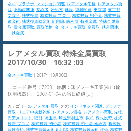
ネル
,
プラチナ
,
マンション関連
,
レアメタル価格
,
レアメタル買
取
,
不動産関連
,
初心者
,
始め方
,
建設
,
復興関連
,
東京都
,
東京都
文京区
,
株式投資
,
株式投資 ブログ
,
株式投資 初心者
,
株式投資
錬金術
,
株式投資錬金術 応用編
,
歯科屑
,
特殊金属
,
特殊金属買
取
,
貴金属買取
,
買取価格
,
金
,
金メッキ買取
,
金買取
,
鉄道関連
,
非鉄金属
レアメタル買取 特殊金属買取
2017/10/30 16:32 :03
金メッキ買取
|
2017年10月30日
, ,, コード,番号：7238、銘柄：曙ブレーキ工業(株)（輸
送用機器）、 2007-01-04 の当日終値 […]
カテゴリー:
レアメタル 買取
タグ:
インドネシア関連
,
プラチナ
買取
,
リニア中央新幹線
,
レアメタル価格
,
レアメタル買取
,
先物
,
円安メリット
,
取引
,
埼玉県
,
埼玉県羽生市
,
株式
,
株式投資
,
株式
投資 ブログ
,
株式投資 初心者
,
株式投資 初心者 始め方
,
株式投
資錬金術
,
株式投資錬金術 応用編
,
株式投資錬金術 評価
,
株式投