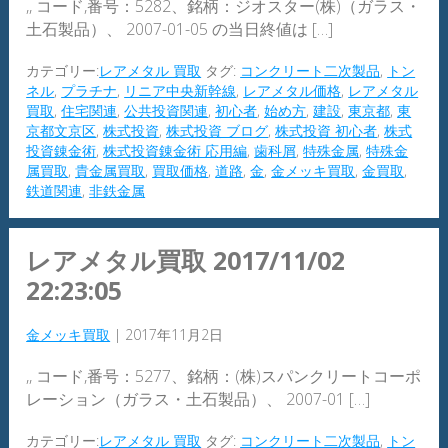
,, コード,番号：5282、銘柄：ジオスター(株)（ガラス・
土石製品）、 2007-01-05 の当日終値は […]
カテゴリー:
レアメタル 買取
タグ:
コンクリート二次製品
,
トン
ネル
,
プラチナ
,
リニア中央新幹線
,
レアメタル価格
,
レアメタル
買取
,
住宅関連
,
公共投資関連
,
初心者
,
始め方
,
建設
,
東京都
,
東
京都文京区
,
株式投資
,
株式投資 ブログ
,
株式投資 初心者
,
株式
投資錬金術
,
株式投資錬金術 応用編
,
歯科屑
,
特殊金属
,
特殊金
属買取
,
貴金属買取
,
買取価格
,
道路
,
金
,
金メッキ買取
,
金買取
,
鉄道関連
,
非鉄金属
レアメタル買取 2017/11/02
22:23:05
金メッキ買取
|
2017年11月2日
,, コード,番号：5277、銘柄：(株)スパンクリートコーポ
レーション（ガラス・土石製品）、 2007-01 […]
カテゴリー:
レアメタル 買取
タグ:
コンクリート二次製品
,
トン