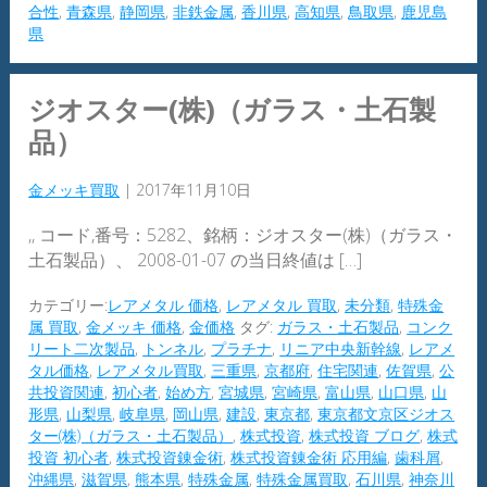
合性
,
青森県
,
静岡県
,
非鉄金属
,
香川県
,
高知県
,
鳥取県
,
鹿児島
県
ジオスター(株)（ガラス・土石製
品）
金メッキ買取
|
2017年11月10日
,, コード,番号：5282、銘柄：ジオスター(株)（ガラス・
土石製品）、 2008-01-07 の当日終値は […]
カテゴリー:
レアメタル 価格
,
レアメタル 買取
,
未分類
,
特殊金
属 買取
,
金メッキ 価格
,
金価格
タグ:
ガラス・土石製品
,
コンク
リート二次製品
,
トンネル
,
プラチナ
,
リニア中央新幹線
,
レアメ
タル価格
,
レアメタル買取
,
三重県
,
京都府
,
住宅関連
,
佐賀県
,
公
共投資関連
,
初心者
,
始め方
,
宮城県
,
宮崎県
,
富山県
,
山口県
,
山
形県
,
山梨県
,
岐阜県
,
岡山県
,
建設
,
東京都
,
東京都文京区ジオス
ター(株)（ガラス・土石製品）
,
株式投資
,
株式投資 ブログ
,
株式
投資 初心者
,
株式投資錬金術
,
株式投資錬金術 応用編
,
歯科屑
,
沖縄県
,
滋賀県
,
熊本県
,
特殊金属
,
特殊金属買取
,
石川県
,
神奈川