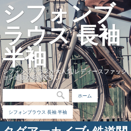
シフォンブ
ラウス 長袖
半袖
シフォンブラウスが大人気!レディースファッシ
ョン通販が好評です。
検索:
ホーム
シフォンブラウス 長袖 半袖