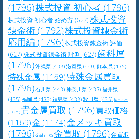
(1796)
株式投資 初心者
(1796)
株式投資
株式投資 初心者 始め方
(627)
錬金術
(1792)
株式投資錬金術
応用編
(1796)
株式投資錬金術 評価
歯科屑
(627)
株式投資錬金術 評判
(627)
(1796)
沖縄県
(438)
滋賀県
(440)
熊本県
(435)
特殊金属買取
特殊金属
(1169)
(1796)
石川県
(443)
神奈川県
(435)
福井県
(435)
福岡県
(435)
福島県
(438)
秋田県
(435)
純ニッケ
貴金属買取
(1796)
買取価格
ル
(225)
金メッキ買取
(1169)
金
(1174)
(1796)
金買取
(1796)
金買取
金融
(290)