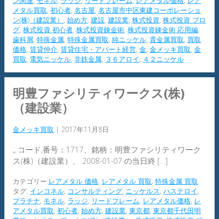
ン関連
,
モネル
,
ラッジ
,
リードフレーム
,
レアメタル価格
,
レア
メタル買取
,
初心者
,
名古屋
,
名古屋市中区東建コーポレーショ
ン(株)（建設業）
,
始め方
,
建設
,
建設業
,
株式投資
,
株式投資 ブロ
グ
,
株式投資 初心者
,
株式投資錬金術
,
株式投資錬金術 応用編
,
歯科屑
,
特殊金属
,
特殊金属買取
,
純ニッケル
,
貴金属買取
,
買取
価格
,
賃貸仲介
,
賃貸住宅・アパート経営
,
金
,
金メッキ買取
,
金
買取
,
電気ニッケル
,
非鉄金属
,
３６アロイ
,
４２ニッケル
明豊ファシリティワークス(株)
（建設業）
金メッキ買取
|
2017年11月8日
,, コード,番号：1717、銘柄：明豊ファシリティワーク
ス(株)（建設業）、 2008-01-07 の当日終 […]
カテゴリー:
レアメタル 価格
,
レアメタル 買取
,
特殊金属 買取
タグ:
インコネル
,
コンサルティング
,
ニッケルス
,
ハステロイ
,
プラチナ
,
モネル
,
ラッジ
,
リードフレーム
,
レアメタル価格
,
レ
アメタル買取
,
初心者
,
始め方
,
建設業
,
東京都
,
東京都千代田明