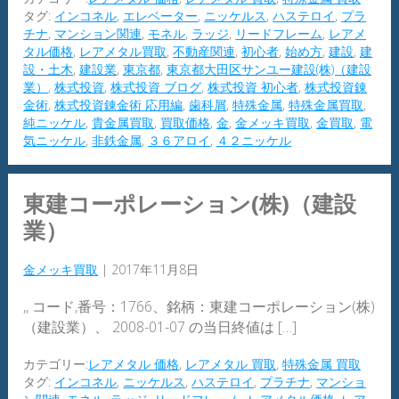
タグ:
インコネル
,
エレベーター
,
ニッケルス
,
ハステロイ
,
プラ
チナ
,
マンション関連
,
モネル
,
ラッジ
,
リードフレーム
,
レアメ
タル価格
,
レアメタル買取
,
不動産関連
,
初心者
,
始め方
,
建設
,
建
設・土木
,
建設業
,
東京都
,
東京都大田区サンユー建設(株)（建設
業）
,
株式投資
,
株式投資 ブログ
,
株式投資 初心者
,
株式投資錬
金術
,
株式投資錬金術 応用編
,
歯科屑
,
特殊金属
,
特殊金属買取
,
純ニッケル
,
貴金属買取
,
買取価格
,
金
,
金メッキ買取
,
金買取
,
電
気ニッケル
,
非鉄金属
,
３６アロイ
,
４２ニッケル
東建コーポレーション(株)（建設
業）
金メッキ買取
|
2017年11月8日
,, コード,番号：1766、銘柄：東建コーポレーション(株)
（建設業）、 2008-01-07 の当日終値は […]
カテゴリー:
レアメタル 価格
,
レアメタル 買取
,
特殊金属 買取
タグ:
インコネル
,
ニッケルス
,
ハステロイ
,
プラチナ
,
マンショ