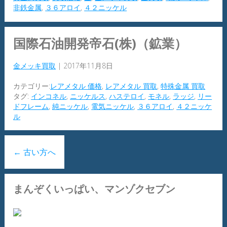
非鉄金属
,
３６アロイ
,
４２ニッケル
国際石油開発帝石(株)（鉱業）
金メッキ買取
|
2017年11月8日
カテゴリー:
レアメタル 価格
,
レアメタル 買取
,
特殊金属 買取
タグ:
インコネル
,
ニッケルス
,
ハステロイ
,
モネル
,
ラッジ
,
リー
ドフレーム
,
純ニッケル
,
電気ニッケル
,
３６アロイ
,
４２ニッケ
ル
←
古い方へ
まんぞくいっぱい、マンゾクセブン