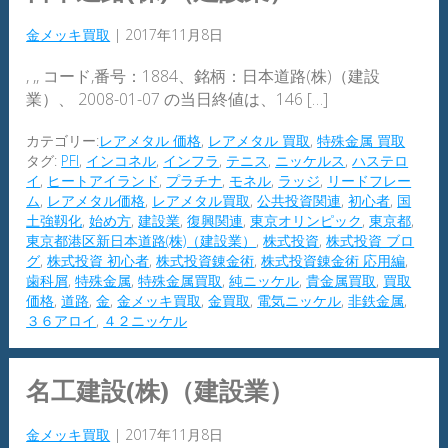
金メッキ買取
|
2017年11月8日
, ,, コード,番号：1884、銘柄：日本道路(株)（建設
業）、 2008-01-07 の当日終値は、146 […]
カテゴリー:
レアメタル 価格
,
レアメタル 買取
,
特殊金属 買取
タグ:
PFI
,
インコネル
,
インフラ
,
テニス
,
ニッケルス
,
ハステロ
イ
,
ヒートアイランド
,
プラチナ
,
モネル
,
ラッジ
,
リードフレー
ム
,
レアメタル価格
,
レアメタル買取
,
公共投資関連
,
初心者
,
国
土強靱化
,
始め方
,
建設業
,
復興関連
,
東京オリンピック
,
東京都
,
東京都港区新日本道路(株)（建設業）
,
株式投資
,
株式投資 ブロ
グ
,
株式投資 初心者
,
株式投資錬金術
,
株式投資錬金術 応用編
,
歯科屑
,
特殊金属
,
特殊金属買取
,
純ニッケル
,
貴金属買取
,
買取
価格
,
道路
,
金
,
金メッキ買取
,
金買取
,
電気ニッケル
,
非鉄金属
,
３６アロイ
,
４２ニッケル
名工建設(株)（建設業）
金メッキ買取
|
2017年11月8日