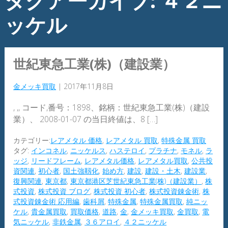
タグアーカイブ: ４２ニ
ッケル
世紀東急工業(株)（建設業）
金メッキ買取
|
2017年11月8日
, ,, コード,番号：1898、銘柄：世紀東急工業(株)（建設
業）、 2008-01-07 の当日終値は、8 […]
カテゴリー:
レアメタル 価格
,
レアメタル 買取
,
特殊金属 買取
タグ:
インコネル
,
ニッケルス
,
ハステロイ
,
プラチナ
,
モネル
,
ラ
ッジ
,
リードフレーム
,
レアメタル価格
,
レアメタル買取
,
公共投
資関連
,
初心者
,
国土強靱化
,
始め方
,
建設
,
建設・土木
,
建設業
,
復興関連
,
東京都
,
東京都港区芝世紀東急工業(株)（建設業）
,
株
式投資
,
株式投資 ブログ
,
株式投資 初心者
,
株式投資錬金術
,
株
式投資錬金術 応用編
,
歯科屑
,
特殊金属
,
特殊金属買取
,
純ニッ
ケル
,
貴金属買取
,
買取価格
,
道路
,
金
,
金メッキ買取
,
金買取
,
電
気ニッケル
,
非鉄金属
,
３６アロイ
,
４２ニッケル