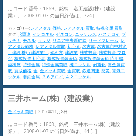
, ,, コード,番号：1869、銘柄：名工建設(株)（建設
業）、 2008-01-07 の当日終値は、724 […]
カテゴリー:
レアメタル 価格
,
レアメタル 買取
,
特殊金属 買取
タグ:
JR関連
,
インコネル
,
ゼネコン
,
ニッケルス
,
ハステロイ
,
プ
ラチナ
,
モネル
,
ラッジ
,
リニア中央新幹線
,
リードフレーム
,
レ
アメタル価格
,
レアメタル買取
,
初心者
,
名古屋
,
名古屋市中村名
工建設(株)（建設業）
,
始め方
,
建設業
,
株式投資
,
株式投資 ブロ
グ
,
株式投資 初心者
,
株式投資錬金術
,
株式投資錬金術 応用編
,
歯科屑
,
特殊金属
,
特殊金属買取
,
純ニッケル
,
耐震化
,
貴金属買
取
,
買取価格
,
金
,
金メッキ買取
,
金買取
,
鉄道関連
,
防災
,
電気ニ
ッケル
,
非鉄金属
,
３６アロイ
,
４２ニッケル
三井ホーム(株)（建設業）
金メッキ買取
|
2017年11月8日
, ,, コード,番号：1868、銘柄：三井ホーム(株)（建設
業）、 2008-01-07 の当日終値は、44 […]