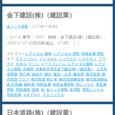
金下建設(株)（建設業）
金メッキ買取
|
2017年11月8日
,, コード,番号：1897、銘柄：金下建設(株)（建設業）、
2008-01-07 の当日終値は、473円、 […]
カテゴリー:
レアメタル 価格
,
レアメタル 買取
,
特殊金属 買取
タグ:
アスファルト
,
インコネル
,
ニッケルス
,
ハステロイ
,
プラ
チナ
,
モネル
,
ラッジ
,
リードフレーム
,
レアメタル価格
,
レアメ
タル買取
,
京都府
,
京都府宮津市金下建設(株)（建設業）
,
公共投
資関連
,
初心者
,
始め方
,
建設
,
建設・土木
,
建設業
,
株式投資
,
株
式投資 ブログ
,
株式投資 初心者
,
株式投資錬金術
,
株式投資錬金
術 応用編
,
歯科屑
,
特殊金属
,
特殊金属買取
,
純ニッケル
,
貴金属
買取
,
買取価格
,
道路
,
金
,
金メッキ買取
,
金買取
,
電気ニッケル
,
非鉄金属
,
３６アロイ
,
４２ニッケル
日本道路(株)（建設業）