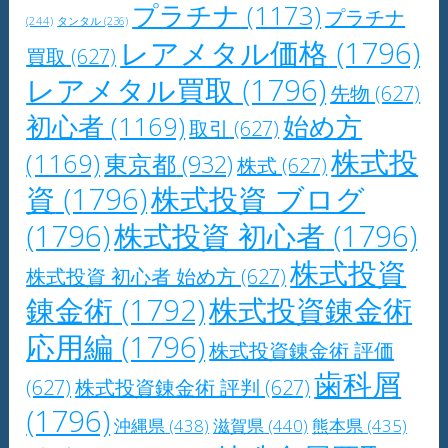
プラチナ
(1173)
プラチナ
(244)
タンタル
(236)
レアメタル価格
(1796)
買取
(627)
レアメタル買取
(1796)
先物
(627)
初心者
(1169)
始め方
取引
(627)
株式投
(1169)
東京都
(932)
株式
(627)
資
(1796)
株式投資 ブログ
(1796)
株式投資 初心者
(1796)
株式投資
株式投資 初心者 始め方
(627)
錬金術
(1792)
株式投資錬金術
応用編
(1796)
株式投資錬金術 評価
歯科屑
(627)
株式投資錬金術 評判
(627)
(1796)
沖縄県
(438)
滋賀県
(440)
熊本県
(435)