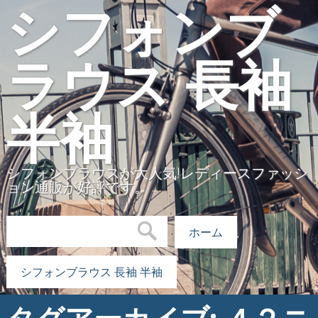
シフォンブ
ラウス 長袖
半袖
シフォンブラウスが大人気!レディースファッシ
ョン通販が好評です。
検索:
ホーム
シフォンブラウス 長袖 半袖