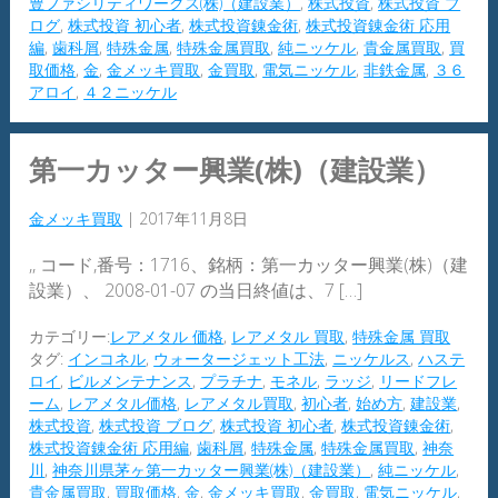
豊ファシリティワークス(株)（建設業）
,
株式投資
,
株式投資 ブ
ログ
,
株式投資 初心者
,
株式投資錬金術
,
株式投資錬金術 応用
編
,
歯科屑
,
特殊金属
,
特殊金属買取
,
純ニッケル
,
貴金属買取
,
買
取価格
,
金
,
金メッキ買取
,
金買取
,
電気ニッケル
,
非鉄金属
,
３６
アロイ
,
４２ニッケル
第一カッター興業(株)（建設業）
金メッキ買取
|
2017年11月8日
,, コード,番号：1716、銘柄：第一カッター興業(株)（建
設業）、 2008-01-07 の当日終値は、7 […]
カテゴリー:
レアメタル 価格
,
レアメタル 買取
,
特殊金属 買取
タグ:
インコネル
,
ウォータージェット工法
,
ニッケルス
,
ハステ
ロイ
,
ビルメンテナンス
,
プラチナ
,
モネル
,
ラッジ
,
リードフレ
ーム
,
レアメタル価格
,
レアメタル買取
,
初心者
,
始め方
,
建設業
,
株式投資
,
株式投資 ブログ
,
株式投資 初心者
,
株式投資錬金術
,
株式投資錬金術 応用編
,
歯科屑
,
特殊金属
,
特殊金属買取
,
神奈
川
,
神奈川県茅ヶ第一カッター興業(株)（建設業）
,
純ニッケル
,
貴金属買取
,
買取価格
,
金
,
金メッキ買取
,
金買取
,
電気ニッケル
,