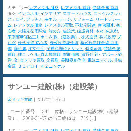
カテゴリー:
レアメタル 価格
,
レアメタル 買取
,
特殊金属 買取
タグ:
インコネル
,
インテリア
,
スマートハウス
,
ニッケルス
,
ハ
ステロイ
,
プラチナ
,
モネル
,
ラッジ
,
リフォーム
,
リードフレー
ム
,
レアメタル価格
,
レアメタル買取
,
不動産関連
,
住宅関連
,
初
心者
,
太陽光発電関連
,
始め方
,
建設業
,
建設資材
,
木材
,
東京都
,
東京都新宿区三井ホーム(株)（建設業）
,
株式投資
,
株式投資 ブ
ログ
,
株式投資 初心者
,
株式投資錬金術
,
株式投資錬金術 応用
編
,
歯科屑
,
注文住宅
,
消費税増税メリット
,
特殊金属
,
特殊金属
買取
,
純ニッケル
,
貴金属買取
,
買取価格
,
賃貸住宅・アパート経
営
,
金
,
金メッキ買取
,
金買取
,
長期優良住宅
,
電気ニッケル
,
非鉄
金属
,
３６アロイ
,
４２ニッケル
サンユー建設(株)（建設業）
金メッキ買取
|
2017年11月8日
,, コード,番号：1841、銘柄：サンユー建設(株)（建設
業）、 2008-01-07 の当日終値は、719 […]
カテゴリー:
レアメタル 価格
,
レアメタル 買取
,
特殊金属 買取